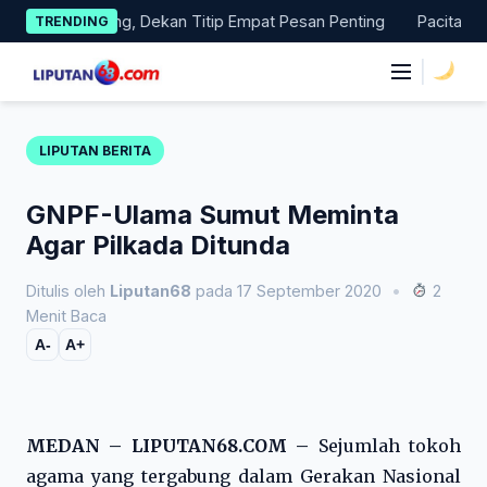
Skip
as Magang, Dekan Titip Empat Pesan Penting
Pacitan Tembus 
TRENDING
to
content
|
LIPUTAN BERITA
GNPF-Ulama Sumut Meminta
Agar Pilkada Ditunda
Ditulis oleh
Liputan68
pada 17 September 2020
•
2
Menit Baca
A-
A+
MEDAN – LIPUTAN68.COM –
Sejumlah tokoh
agama yang tergabung dalam Gerakan Nasional