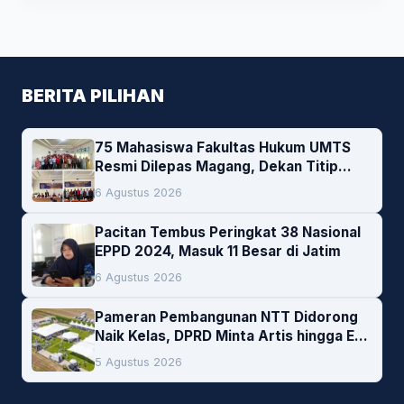
BERITA PILIHAN
75 Mahasiswa Fakultas Hukum UMTS
Resmi Dilepas Magang, Dekan Titip
Empat Pesan Penting
6 Agustus 2026
Pacitan Tembus Peringkat 38 Nasional
EPPD 2024, Masuk 11 Besar di Jatim
6 Agustus 2026
Pameran Pembangunan NTT Didorong
Naik Kelas, DPRD Minta Artis hingga EO
Lokal Jadi Prioritas
5 Agustus 2026