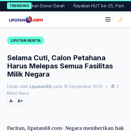
Skip
Gelar Gerakan Donor Darah
Rayakan HUT ke-25, Partai Demokra
TRENDING
to
content
|
LIPUTAN BERITA
Selama Cuti, Calon Petahana
Harus Melepas Semua Fasilitas
Milik Negara
Ditulis oleh
Liputan68
pada 18 September 2020
•
2
Menit Baca
A-
A+
Pacitan, liputan68.com- Negara memberikan hak