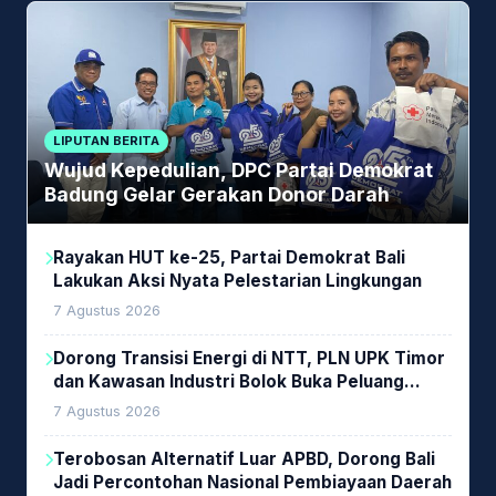
LIPUTAN BERITA
Wujud Kepedulian, DPC Partai Demokrat
Badung Gelar Gerakan Donor Darah
Rayakan HUT ke-25, Partai Demokrat Bali
Lakukan Aksi Nyata Pelestarian Lingkungan
7 Agustus 2026
Dorong Transisi Energi di NTT, PLN UPK Timor
dan Kawasan Industri Bolok Buka Peluang
Investasi Woodchip untuk Cofiring PLTU Bolok
7 Agustus 2026
Terobosan Alternatif Luar APBD, Dorong Bali
Jadi Percontohan Nasional Pembiayaan Daerah