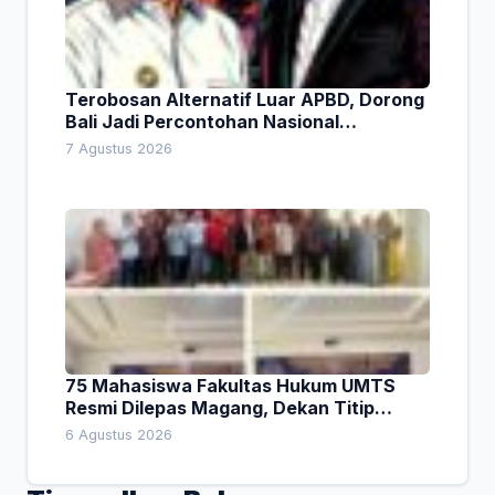
Terobosan Alternatif Luar APBD, Dorong
Bali Jadi Percontohan Nasional
Pembiayaan Daerah
7 Agustus 2026
75 Mahasiswa Fakultas Hukum UMTS
Resmi Dilepas Magang, Dekan Titip
Empat Pesan Penting
6 Agustus 2026