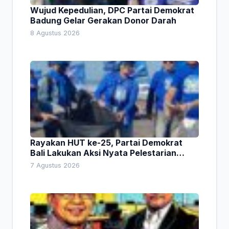
Wujud Kepedulian, DPC Partai Demokrat
Badung Gelar Gerakan Donor Darah
8 Agustus 2026
Rayakan HUT ke-25, Partai Demokrat
Bali Lakukan Aksi Nyata Pelestarian
Lingkungan
7 Agustus 2026