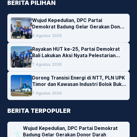
BERITA PILIHAN
Wujud Kepedulian, DPC Partai
Demokrat Badung Gelar Gerakan Donor
Darah
8 Agustus 2026
Rayakan HUT ke-25, Partai Demokrat
Bali Lakukan Aksi Nyata Pelestarian
Lingkungan
7 Agustus 2026
Dorong Transisi Energi di NTT, PLN UPK
Timor dan Kawasan Industri Bolok Buka
Peluang Investasi Woodchip untuk
7 Agustus 2026
Cofiring PLTU Bolok
BERITA TERPOPULER
Wujud Kepedulian, DPC Partai Demokrat
1
Badung Gelar Gerakan Donor Darah