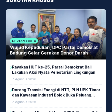
SOROTAN KHUSUS
LIPUTAN BERITA
Wujud Kepedulian, DPC Partai Demokrat
Badung Gelar Gerakan Donor Darah
Rayakan HUT ke-25, Partai Demokrat Bali
Lakukan Aksi Nyata Pelestarian Lingkungan
7 Agustus 2026
Dorong Transisi Energi di NTT, PLN UPK Timor
dan Kawasan Industri Bolok Buka Peluang
Investasi Woodchip untuk Cofiring PLTU Bolok
7 Agustus 2026