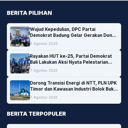
BERITA PILIHAN
Wujud Kepedulian, DPC Partai
Demokrat Badung Gelar Gerakan Donor
Darah
8 Agustus 2026
Rayakan HUT ke-25, Partai Demokrat
Bali Lakukan Aksi Nyata Pelestarian
Lingkungan
7 Agustus 2026
Dorong Transisi Energi di NTT, PLN UPK
Timor dan Kawasan Industri Bolok Buka
Peluang Investasi Woodchip untuk
7 Agustus 2026
Cofiring PLTU Bolok
BERITA TERPOPULER