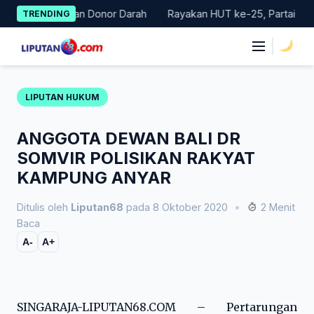
Skip
ar Gerakan Donor Darah
Rayakan HUT ke-25, Partai Demokrat B
TRENDING
to
content
|
LIPUTAN HUKUM
ANGGOTA DEWAN BALI DR
SOMVIR POLISIKAN RAKYAT
KAMPUNG ANYAR
Ditulis oleh
Liputan68
pada 8 Oktober 2020
•
2 Menit
Baca
A-
A+
SINGARAJA-LIPUTAN68.COM – Pertarungan