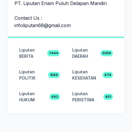
PT. Liputan Enam Puluh Delapan Mandiri
Contact Us :
infoliputan68@gmail.com
Liputan
Liputan
7444
5058
BERITA
DAERAH
Liputan
Liputan
1586
674
POLITIK
KESEHATAN
Liputan
Liputan
662
651
HUKUM
PERISTIWA