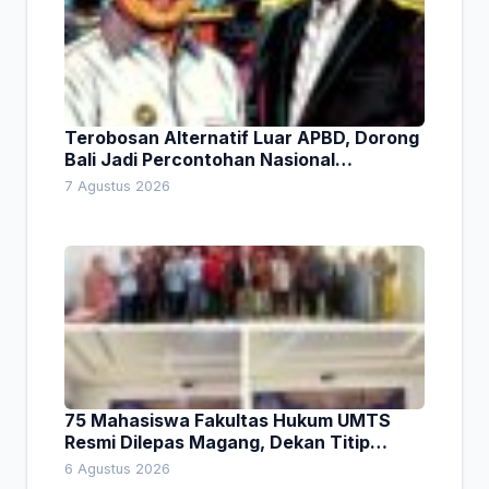
Terobosan Alternatif Luar APBD, Dorong
Bali Jadi Percontohan Nasional
Pembiayaan Daerah
7 Agustus 2026
75 Mahasiswa Fakultas Hukum UMTS
Resmi Dilepas Magang, Dekan Titip
Empat Pesan Penting
6 Agustus 2026