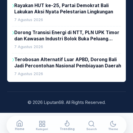
Rayakan HUT ke-25, Partai Demokrat Bali
Lakukan Aksi Nyata Pelestarian Lingkungan
7 Agustus 2026
Dorong Transisi Energi di NTT, PLN UPK Timor
dan Kawasan Industri Bolok Buka Peluang
Investasi Woodchip untuk Cofiring PLTU Bolok
7 Agustus 2026
Terobosan Alternatif Luar APBD, Dorong Bali
Jadi Percontohan Nasional Pembiayaan Daerah
7 Agustus 2026
© 2026 Liputan68. All Rights Reserved.
Home
Trending
Kategori
Search
Theme