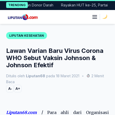
Skip
ar Gerakan Donor Darah
Rayakan HUT ke-25, Partai Demokrat B
TRENDING
to
content
|
LIPUTAN KESEHATAN
Lawan Varian Baru Virus Corona
WHO Sebut Vaksin Johnson &
Johnson Efektif
Ditulis oleh
Liputan68
pada 18 Maret 2021
•
2 Menit
Baca
A-
A+
Liputan68.com
|
Para ahli dari Organisasi