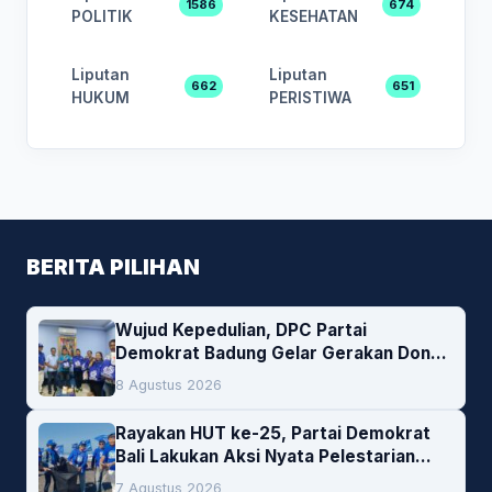
1586
674
POLITIK
KESEHATAN
Liputan
Liputan
662
651
HUKUM
PERISTIWA
BERITA PILIHAN
Wujud Kepedulian, DPC Partai
Demokrat Badung Gelar Gerakan Donor
Darah
8 Agustus 2026
Rayakan HUT ke-25, Partai Demokrat
Bali Lakukan Aksi Nyata Pelestarian
Lingkungan
7 Agustus 2026