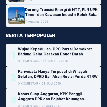
Dorong Transisi Energi di NTT, PLN UPK
Timor dan Kawasan Industri Bolok Buka
Peluang Investasi Woodchip untuk
7 Agustus 2026
Cofiring PLTU Bolok
BERITA TERPOPULER
Wujud Kepedulian, DPC Partai Demokrat
1
Badung Gelar Gerakan Donor Darah
0 KOMENTAR • 8 AGUSTUS 2026
Pariwisata Hanya Terpusat di Wilayah
2
Selatan, DPRD Bali Akan Revisi Perda RTRW
0 KOMENTAR • 23 JULI 2019
Kasus Suap Anggaran, KPK Panggil
3
Anggota DPR dan Pejabat Keuangan
Kemenkeu
0 KOMENTAR • 22 JULI 2019