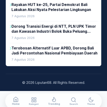
Rayakan HUT ke-25, Partai Demokrat Bali
Lakukan Aksi Nyata Pelestarian Lingkungan
7 Agustus 2026
Dorong Transisi Energi di NTT, PLN UPK Timor
dan Kawasan Industri Bolok Buka Peluang
Investasi Woodchip untuk Cofiring PLTU Bolok
7 Agustus 2026
Terobosan Alternatif Luar APBD, Dorong Bali
Jadi Percontohan Nasional Pembiayaan Daerah
7 Agustus 2026
© 2026 Liputan68. All Rights Reserved.
Home
Trending
Kategori
Search
Theme