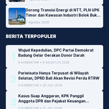
Dorong Transisi Energi di NTT, PLN UPK
Timor dan Kawasan Industri Bolok Buka
Peluang Investasi Woodchip untuk
7 Agustus 2026
Cofiring PLTU Bolok
BERITA TERPOPULER
Wujud Kepedulian, DPC Partai Demokrat
1
Badung Gelar Gerakan Donor Darah
0 KOMENTAR • 8 AGUSTUS 2026
Pariwisata Hanya Terpusat di Wilayah
2
Selatan, DPRD Bali Akan Revisi Perda RTRW
0 KOMENTAR • 23 JULI 2019
Kasus Suap Anggaran, KPK Panggil
3
Anggota DPR dan Pejabat Keuangan
Kemenkeu
0 KOMENTAR • 22 JULI 2019