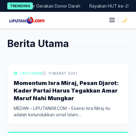
Skip
t Badung Gelar Gerakan Donor Darah
Rayakan HUT ke-25, Parta
TRENDING
to
content
|
Berita Utama
LIPUTAN KEAGAMAAN
LIPUTAN68
11 MARET 2021
Momentum Isra Miraj, Pesan Djarot:
Kader Partai Harus Tegakkan Amar
Maruf Nahi Mungkar
MEDAN – LIPUTAN68.COM – Esensi Isra Miraj itu
adalah ketundukkan umat Islam…