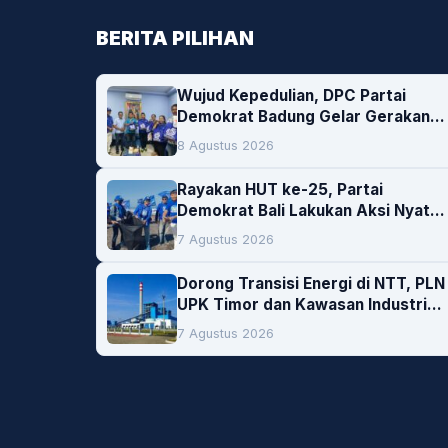
BERITA PILIHAN
Wujud Kepedulian, DPC Partai
Demokrat Badung Gelar Gerakan
Donor Darah
8 Agustus 2026
Rayakan HUT ke-25, Partai
Demokrat Bali Lakukan Aksi Nyata
Pelestarian Lingkungan
7 Agustus 2026
Dorong Transisi Energi di NTT, PLN
UPK Timor dan Kawasan Industri
Bolok Buka Peluang Investasi
7 Agustus 2026
Woodchip untuk Cofiring PLTU
Bolok