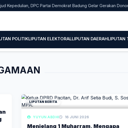
pedulian, DPC Partai Demokrat Badung Gelar Gerakan Donor Dara
PUTAN POLITIK
LIPUTAN ELEKTORAL
LIPUTAN DAERAH
LIPUTAN
EAGAMAAN
LIPUTAN BERITA
an
YUYUN ABDHI
16 JUNI 2026
g
Menjelang 1 Muharram, Mengapa