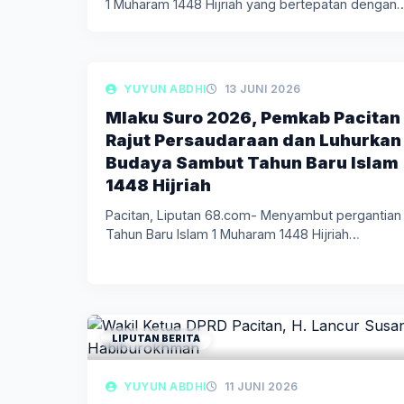
1 Muharam 1448 Hijriah yang bertepatan dengan
Malam…
LIPUTAN BERITA
YUYUN ABDHI
13 JUNI 2026
Mlaku Suro 2026, Pemkab Pacitan
Rajut Persaudaraan dan Luhurkan
Budaya Sambut Tahun Baru Islam
1448 Hijriah
Pacitan, Liputan 68.com- Menyambut pergantian
Tahun Baru Islam 1 Muharam 1448 Hijriah…
LIPUTAN BERITA
YUYUN ABDHI
11 JUNI 2026