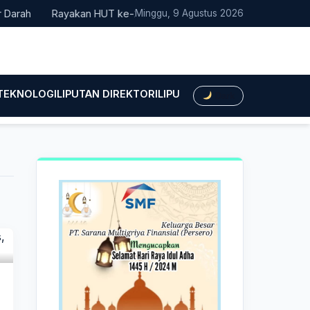
h
Rayakan HUT ke-25, Partai Demokrat Bali Lakukan Aksi Nyata
Minggu, 9 Agustus 2026
 TEKNOLOGI
LIPUTAN DIREKTORI
LIPUTAN HUKUM
LIPUTAN BIS
Dark