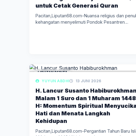
untuk Cetak Generasi Quran
Pacitan,Liputan68.com-Nuansa religius dan penu
kehangatan menyelimuti Pondok Pesantren
Tahfidzul Qur’an Makkah Madinatul…
LIPUTAN BERITA
YUYUN ABDHI
13 JUNI 2026
H. Lancur Susanto Habiburokhman
Malam 1 Suro dan 1 Muharam 1448
H: Momentum Spiritual Menyucik
Hati dan Menata Langkah
Kehidupan
Pacitan,Liputan68.com-Pergantian Tahun Baru Is