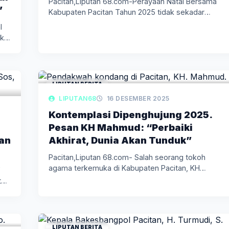
Pacitan,Liputan 68.com-Perayaan Natal Bersama
”
Kabupaten Pacitan Tahun 2025 tidak sekadar
menjadi agenda…
l
ak…
LIPUTAN BERITA
LIPUTAN68
16 DESEMBER 2025
Kontemplasi Dipenghujung 2025.
Pesan KH Mahmud: “Perbaiki
an
Akhirat, Dunia Akan Tunduk”
Pacitan,Liputan 68.com- Salah seorang tokoh
agama terkemuka di Kabupaten Pacitan, KH
Mahmud,…
t…
LIPUTAN BERITA