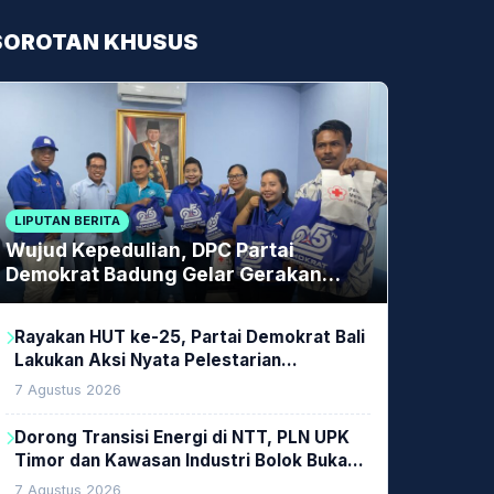
SOROTAN KHUSUS
LIPUTAN BERITA
Wujud Kepedulian, DPC Partai
Demokrat Badung Gelar Gerakan
Donor Darah
Rayakan HUT ke-25, Partai Demokrat Bali
Lakukan Aksi Nyata Pelestarian
Lingkungan
7 Agustus 2026
Dorong Transisi Energi di NTT, PLN UPK
Timor dan Kawasan Industri Bolok Buka
Peluang Investasi Woodchip untuk
7 Agustus 2026