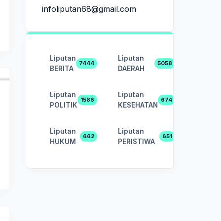
infoliputan68@gmail.com
Liputan
Liputan
7444
5058
BERITA
DAERAH
Liputan
Liputan
1586
674
POLITIK
KESEHATAN
Liputan
Liputan
662
651
HUKUM
PERISTIWA