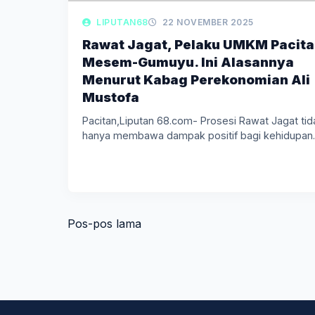
LIPUTAN68
22 NOVEMBER 2025
Rawat Jagat, Pelaku UMKM Pacit
Mesem-Gumuyu. Ini Alasannya
Menurut Kabag Perekonomian Ali
Mustofa
Pacitan,Liputan 68.com- Prosesi Rawat Jagat tid
hanya membawa dampak positif bagi kehidupa
Navigasi
Pos-pos lama
pos