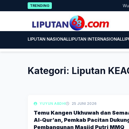
Skip
Wujud Ke
TRENDING
to
content
LIPUTAN NASIONAL
LIPUTAN INTERNASIONAL
LI
Kategori:
Liputan K
LIPUTAN BERITA
YUYUN ABDHI
25 JUNI 2026
Temu Kangen Ukhuwah dan Sema
Al-Qur’an, Pemkab Pacitan Dukun
Pembangunan Masjid Putri MMQ