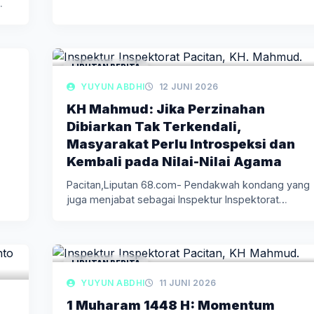
LIPUTAN BERITA
YUYUN ABDHI
12 JUNI 2026
KH Mahmud: Jika Perzinahan
Dibiarkan Tak Terkendali,
Masyarakat Perlu Introspeksi dan
Kembali pada Nilai-Nilai Agama
Pacitan,Liputan 68.com- Pendakwah kondang yang
juga menjabat sebagai Inspektur Inspektorat
Kabupaten Pacitan,…
LIPUTAN BERITA
YUYUN ABDHI
11 JUNI 2026
1 Muharam 1448 H: Momentum