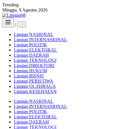
Skip
Trending
to
Minggu, 9 Agustus 2026
content
|
Liputan NASIONAL
Liputan INTERNASIONAL
Liputan POLITIK
Liputan ELEKTORAL
Liputan DAERAH
Liputan TEKNOLOGI
Liputan DIREKTORI
Liputan HUKUM
Liputan BISNIS
Liputan PERISTIWA
Liputan OLAHRAGA
Liputan KESEHATAN
Liputan NASIONAL
Liputan INTERNASIONAL
Liputan POLITIK
Liputan ELEKTORAL
Liputan DAERAH
Liputan TEKNOLOGI