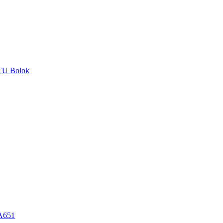
LTU Bolok
A
651