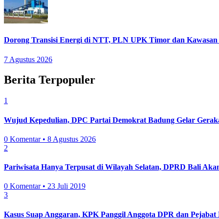
Dorong Transisi Energi di NTT, PLN UPK Timor dan Kawasan I
7 Agustus 2026
Berita Terpopuler
1
Wujud Kepedulian, DPC Partai Demokrat Badung Gelar Gera
0 Komentar • 8 Agustus 2026
2
Pariwisata Hanya Terpusat di Wilayah Selatan, DPRD Bali Ak
0 Komentar • 23 Juli 2019
3
Kasus Suap Anggaran, KPK Panggil Anggota DPR dan Pejaba