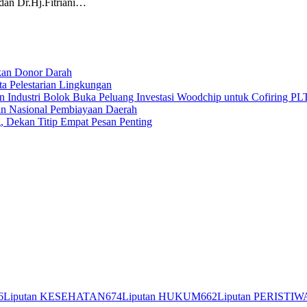
dan Dr.Hj.Fitriani…
kan Donor Darah
a Pelestarian Lingkungan
 Industri Bolok Buka Peluang Investasi Woodchip untuk Cofiring P
an Nasional Pembiayaan Daerah
Dekan Titip Empat Pesan Penting
6
Liputan KESEHATAN
674
Liputan HUKUM
662
Liputan PERISTIW