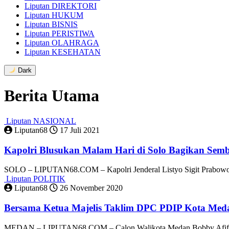
Liputan DIREKTORI
Liputan HUKUM
Liputan BISNIS
Liputan PERISTIWA
Liputan OLAHRAGA
Liputan KESEHATAN
Dark
Berita Utama
Liputan NASIONAL
Liputan68
17 Juli 2021
Kapolri Blusukan Malam Hari di Solo Bagikan Sem
SOLO – LIPUTAN68.COM – Kapolri Jenderal Listyo Sigit Prabowo 
Liputan POLITIK
Liputan68
26 November 2020
Bersama Ketua Majelis Taklim DPC PDIP Kota Meda
MEDAN – LIPUTAN68.COM – Calon Walikota Medan Bobby Afif N