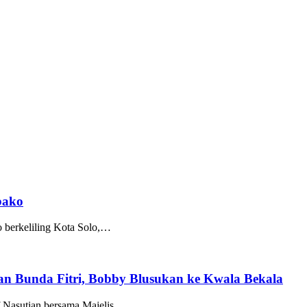
bako
berkeliling Kota Solo,…
n Bunda Fitri, Bobby Blusukan ke Kwala Bekala
asutian bersama Majelis…