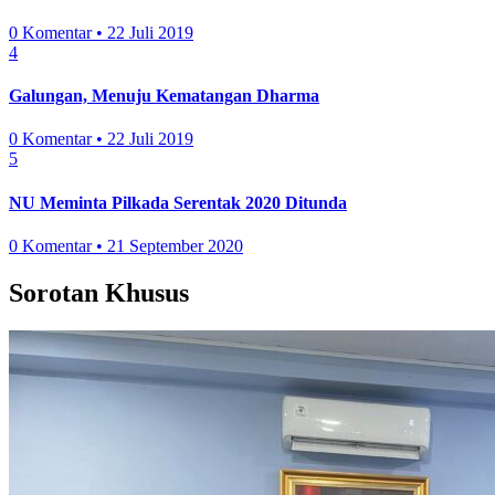
0 Komentar • 22 Juli 2019
4
Galungan, Menuju Kematangan Dharma
0 Komentar • 22 Juli 2019
5
NU Meminta Pilkada Serentak 2020 Ditunda
0 Komentar • 21 September 2020
Sorotan Khusus