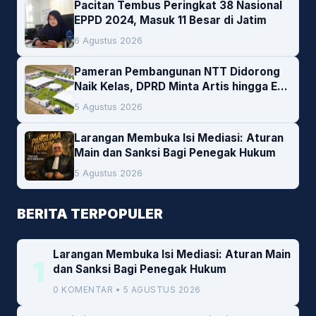
Pacitan Tembus Peringkat 38 Nasional
EPPD 2024, Masuk 11 Besar di Jatim
6 Agustus 2026
Pameran Pembangunan NTT Didorong
Naik Kelas, DPRD Minta Artis hingga EO
Lokal Jadi Prioritas
5 Agustus 2026
Larangan Membuka Isi Mediasi: Aturan
Main dan Sanksi Bagi Penegak Hukum
5 Agustus 2026
BERITA TERPOPULER
Larangan Membuka Isi Mediasi: Aturan Main
1
dan Sanksi Bagi Penegak Hukum
0 KOMENTAR • 5 AGUSTUS 2026