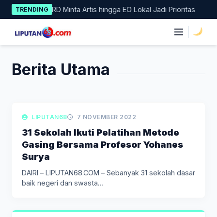
Skip
Kelas, DPRD Minta Artis hingga EO Lokal Jadi Prioritas
Lara
TRENDING
to
content
|
Berita Utama
LIPUTAN BERITA
LIPUTAN68
7 NOVEMBER 2022
31 Sekolah Ikuti Pelatihan Metode
Gasing Bersama Profesor Yohanes
Surya
DAIRI – LIPUTAN68.COM – Sebanyak 31 sekolah dasar
baik negeri dan swasta…