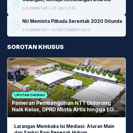
4
0 KOMENTAR • 22 JULI 2019
5
NU Meminta Pilkada Serentak 2020 Ditunda
0 KOMENTAR • 21 SEPTEMBER 2020
SOROTAN KHUSUS
LIPUTAN DAERAH
Pameran Pembangunan NTT Didorong
Naik Kelas, DPRD Minta Artis hingga EO
Lokal Jadi Prioritas
Larangan Membuka Isi Mediasi: Aturan Main
dan Sanksi Bagi Penegak Hukum