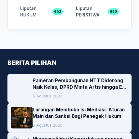
Liputan
Liputan
662
650
HUKUM
PERISTIWA
BERITA PILIHAN
Pameran Pembangunan NTT Didorong
Naik Kelas, DPRD Minta Artis hingga EO
Lokal Jadi Prioritas
5 Agustus 2026
Larangan Membuka Isi Mediasi: Aturan
Main dan Sanksi Bagi Penegak Hukum
5 Agustus 2026
Mengawali Hari Kemerdekaan dengan