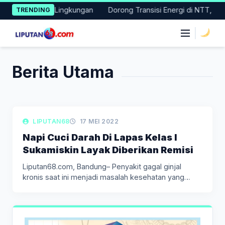
Skip
a Pelestarian Lingkungan
Dorong Transisi Energi di NTT, PLN 
TRENDING
to
content
|
Berita Utama
LIPUTAN BERITA
LIPUTAN68
17 MEI 2022
Napi Cuci Darah Di Lapas Kelas I
Sukamiskin Layak Diberikan Remisi
Liputan68.com, Bandung– Penyakit gagal ginjal
kronis saat ini menjadi masalah kesehatan yang…