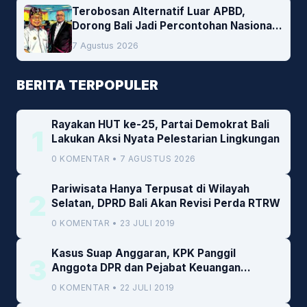
Terobosan Alternatif Luar APBD,
Dorong Bali Jadi Percontohan Nasional
Pembiayaan Daerah
7 Agustus 2026
BERITA TERPOPULER
Rayakan HUT ke-25, Partai Demokrat Bali
1
Lakukan Aksi Nyata Pelestarian Lingkungan
0 KOMENTAR • 7 AGUSTUS 2026
Pariwisata Hanya Terpusat di Wilayah
2
Selatan, DPRD Bali Akan Revisi Perda RTRW
0 KOMENTAR • 23 JULI 2019
Kasus Suap Anggaran, KPK Panggil
3
Anggota DPR dan Pejabat Keuangan
Kemenkeu
0 KOMENTAR • 22 JULI 2019