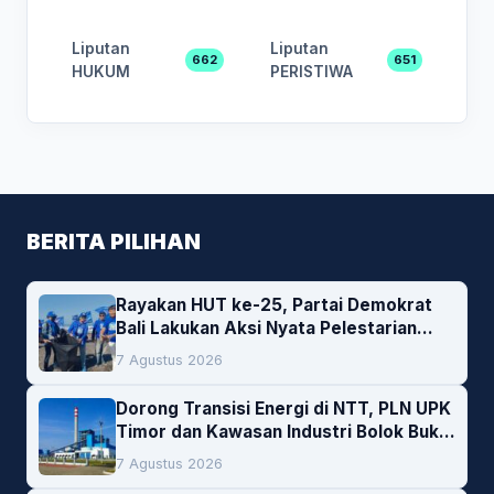
Liputan
Liputan
662
651
HUKUM
PERISTIWA
BERITA PILIHAN
Rayakan HUT ke-25, Partai Demokrat
Bali Lakukan Aksi Nyata Pelestarian
Lingkungan
7 Agustus 2026
Dorong Transisi Energi di NTT, PLN UPK
Timor dan Kawasan Industri Bolok Buka
Peluang Investasi Woodchip untuk
7 Agustus 2026
Cofiring PLTU Bolok