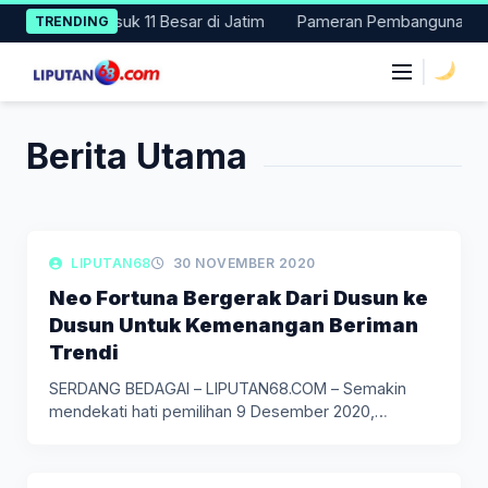
Skip
D 2024, Masuk 11 Besar di Jatim
Pameran Pembangunan NTT Did
TRENDING
to
content
|
Berita Utama
LIPUTAN POLITIK
LIPUTAN68
30 NOVEMBER 2020
Neo Fortuna Bergerak Dari Dusun ke
Dusun Untuk Kemenangan Beriman
Trendi
SERDANG BEDAGAI – LIPUTAN68.COM – Semakin
mendekati hati pemilihan 9 Desember 2020,…