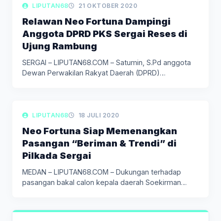
LIPUTAN BERITA
LIPUTAN68
21 OKTOBER 2020
Relawan Neo Fortuna Dampingi
Anggota DPRD PKS Sergai Reses di
Ujung Rambung
SERGAI – LIPUTAN68.COM – Satumin, S.Pd anggota
Dewan Perwakilan Rakyat Daerah (DPRD)…
LIPUTAN BERITA
LIPUTAN68
18 JULI 2020
Neo Fortuna Siap Memenangkan
Pasangan “Beriman & Trendi” di
Pilkada Sergai
MEDAN – LIPUTAN68.COM – Dukungan terhadap
pasangan bakal calon kepala daerah Soekirman…