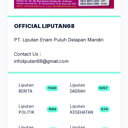
OFFICIAL LIPUTAN68
PT. Liputan Enam Puluh Delapan Mandiri
Contact Us :
infoliputan68@gmail.com
Liputan
Liputan
7440
5057
BERITA
DAERAH
Liputan
Liputan
1586
674
POLITIK
KESEHATAN
Liputan
Liputan