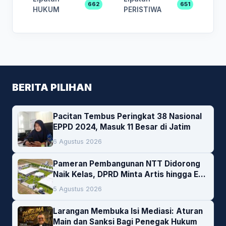
662
651
HUKUM
PERISTIWA
BERITA PILIHAN
Pacitan Tembus Peringkat 38 Nasional
EPPD 2024, Masuk 11 Besar di Jatim
6 Agustus 2026
Pameran Pembangunan NTT Didorong
Naik Kelas, DPRD Minta Artis hingga EO
Lokal Jadi Prioritas
5 Agustus 2026
Larangan Membuka Isi Mediasi: Aturan
Main dan Sanksi Bagi Penegak Hukum