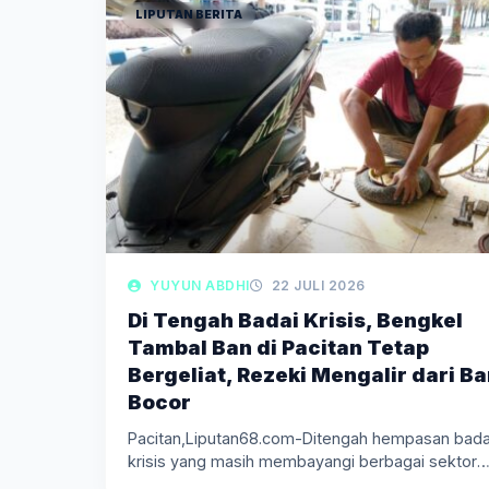
LIPUTAN BERITA
YUYUN ABDHI
22 JULI 2026
Di Tengah Badai Krisis, Bengkel
Tambal Ban di Pacitan Tetap
Bergeliat, Rezeki Mengalir dari B
Bocor
Pacitan,Liputan68.com-Ditengah hempasan bada
krisis yang masih membayangi berbagai sektor
usaha, jasa tambal…