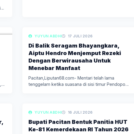
i
LIPUTAN BERITA
YUYUN ABDHI
17 JULI 2026
Di Balik Seragam Bhayangkara,
Aiptu Hendro Menjemput Rezeki
Dengan Berwirausaha Untuk
Menebar Manfaat
Pacitan,Liputan68.com- Mentari telah lama
,
tenggelam ketika suasana di sisi timur Pendopo
Kabupaten…
LIPUTAN BERITA
YUYUN ABDHI
16 JULI 2026
r,
Bupati Pacitan Bentuk Panitia HUT
Ke-81 Kemerdekaan RI Tahun 2026