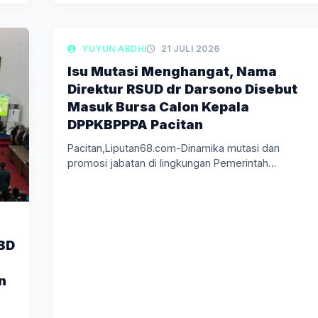
LIPUTAN BERITA
YUYUN ABDHI
21 JULI 2026
Isu Mutasi Menghangat, Nama
Direktur RSUD dr Darsono Disebut
Masuk Bursa Calon Kepala
DPPKBPPPA Pacitan
Pacitan,Liputan68.com-Dinamika mutasi dan
promosi jabatan di lingkungan Pemerintah
Kabupaten Pacitan kembali menjadi…
BD
n