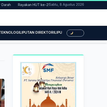
Rayakan HUT ke-25, Partai Demokrat Bali Lakukan Aksi Nyata Pe
Sabtu, 8 Agustus 2026
 TEKNOLOGI
LIPUTAN DIREKTORI
LIPUTAN HUKUM
LIPUTAN BIS
Dark