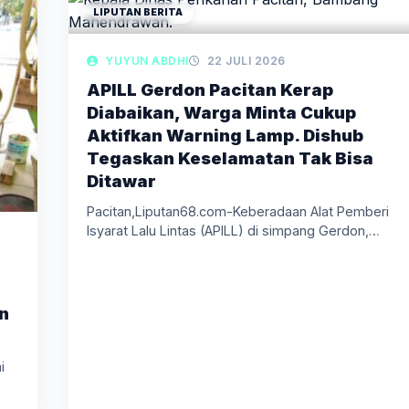
LIPUTAN BERITA
YUYUN ABDHI
22 JULI 2026
APILL Gerdon Pacitan Kerap
Diabaikan, Warga Minta Cukup
Aktifkan Warning Lamp. Dishub
Tegaskan Keselamatan Tak Bisa
Ditawar
Pacitan,Liputan68.com-Keberadaan Alat Pemberi
Isyarat Lalu Lintas (APILL) di simpang Gerdon,
Kelurahan Pucangsewu,…
an
i