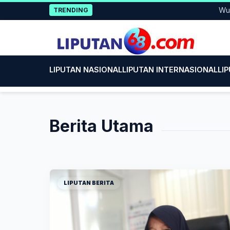
Skip
Wujud Keped
TRENDING
to
content
LIPUTAN NASIONAL
LIPUTAN INTERNASIONAL
LI
Berita Utama
LIPUTAN BERITA