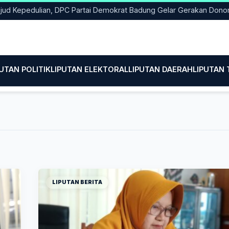
ulian, DPC Partai Demokrat Badung Gelar Gerakan Donor Darah
PUTAN POLITIK
LIPUTAN ELEKTORAL
LIPUTAN DAERAH
LIPUTAN
LIPUTAN BERITA