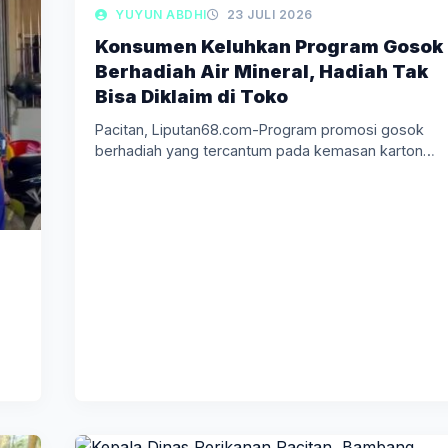
LIPUTAN BERITA
YUYUN ABDHI
23 JULI 2026
Konsumen Keluhkan Program Gosok
Berhadiah Air Mineral, Hadiah Tak
Bisa Diklaim di Toko
Pacitan, Liputan68.com-Program promosi gosok
berhadiah yang tercantum pada kemasan karton
salah satu…