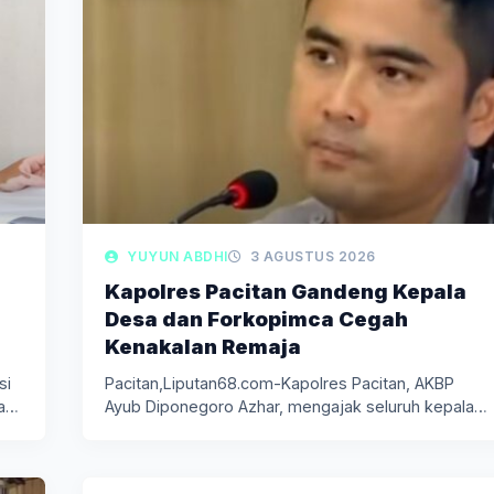
YUYUN ABDHI
3 AGUSTUS 2026
Kapolres Pacitan Gandeng Kepala
Desa dan Forkopimca Cegah
Kenakalan Remaja
si
Pacitan,Liputan68.com-Kapolres Pacitan, AKBP
a
Ayub Diponegoro Azhar, mengajak seluruh kepala
desa dan unsur…