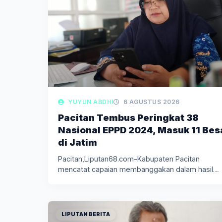
YUYUN ABDHI
6 AGUSTUS 2026
Pacitan Tembus Peringkat 38
Nasional EPPD 2024, Masuk 11 Bes
di Jatim
Pacitan,Liputan68.com-Kabupaten Pacitan
mencatat capaian membanggakan dalam hasil
Evaluasi Penyelenggaraan Pemerintahan Daerah
(EPPD)…
LIPUTAN BERITA