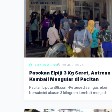
LIPUTAN BERITA
YUYUN ABDHI
26 JULI 2026
Pasokan Elpiji 3 Kg Seret, Antrean
Kembali Mengular di Pacitan
Pacitan,Liputan68.com-Ketersediaan gas elpiji
bersubsidi ukuran 3 kilogram kembali menjadi
persoalan di Kabupaten…