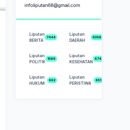
infoliputan68@gmail.com
Liputan
Liputan
7444
5058
BERITA
DAERAH
Liputan
Liputan
1586
674
POLITIK
KESEHATAN
Liputan
Liputan
662
651
HUKUM
PERISTIWA