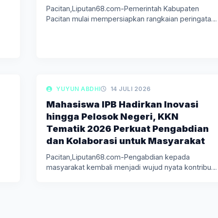
Pacitan,Liputan68.com-Pemerintah Kabupaten
Pacitan mulai mempersiapkan rangkaian peringatan
Hari Ulang Tahun (HUT) Ke-81…
LIPUTAN BERITA
YUYUN ABDHI
14 JULI 2026
Mahasiswa IPB Hadirkan Inovasi
hingga Pelosok Negeri, KKN
Tematik 2026 Perkuat Pengabdian
dan Kolaborasi untuk Masyarakat
Pacitan,Liputan68.com-Pengabdian kepada
masyarakat kembali menjadi wujud nyata kontribusi
perguruan tinggi dalam menghadirkan…