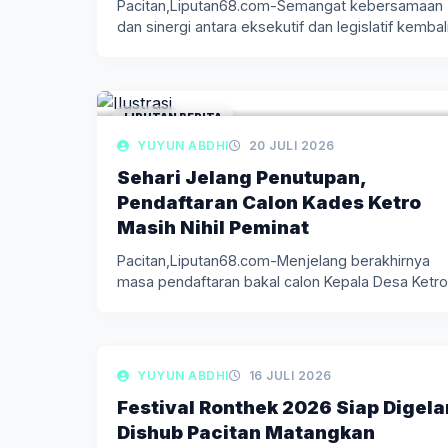
Pacitan,Liputan68.com-Semangat kebersamaan
dan sinergi antara eksekutif dan legislatif kembal
tercermin dalam Rapat…
LIPUTAN BERITA
YUYUN ABDHI
20 JULI 2026
Sehari Jelang Penutupan,
Pendaftaran Calon Kades Ketro
Masih Nihil Peminat
Pacitan,Liputan68.com-Menjelang berakhirnya
masa pendaftaran bakal calon Kepala Desa Ketro
Kecamatan Kebonagung, Kabupaten…
LIPUTAN BERITA
YUYUN ABDHI
16 JULI 2026
Festival Ronthek 2026 Siap Digela
Dishub Pacitan Matangkan