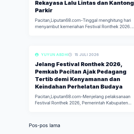
Rekayasa Lalu Lintas dan Kantong
Parkir
Pacitan,Liputan68.com-Tinggal menghitung hari
menyambut kemeriahan Festival Ronthek 2026.
Perhelatan budaya yang telah…
LIPUTAN BERITA
YUYUN ABDHI
15 JULI 2026
Jelang Festival Ronthek 2026,
Pemkab Pacitan Ajak Pedagang
Tertib demi Kenyamanan dan
Keindahan Perhelatan Budaya
Pacitan,Liputan68.com-Menjelang pelaksanaan
Festival Ronthek 2026, Pemerintah Kabupaten
Pacitan mulai melakukan berbagai persiapan…
Navigasi
Pos-pos lama
pos