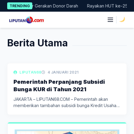
Skip
 Badung Gelar Gerakan Donor Darah
Rayakan HUT ke-25, Partai
TRENDING
to
content
|
Berita Utama
LIPUTAN EKONOMI & KEUANGAN
LIPUTAN68
4 JANUARI 2021
Pemerintah Perpanjang Subsidi
Bunga KUR di Tahun 2021
JAKARTA – LIPUTAN68.COM – Pemerintah akan
memberikan tambahan subsidi bunga Kredit Usaha…