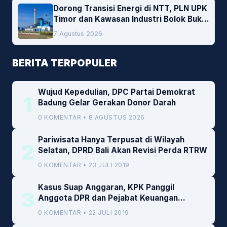
Dorong Transisi Energi di NTT, PLN UPK
Timor dan Kawasan Industri Bolok Buka
Peluang Investasi Woodchip untuk
7 Agustus 2026
Cofiring PLTU Bolok
BERITA TERPOPULER
Wujud Kepedulian, DPC Partai Demokrat
1
Badung Gelar Gerakan Donor Darah
0 KOMENTAR • 8 AGUSTUS 2026
Pariwisata Hanya Terpusat di Wilayah
2
Selatan, DPRD Bali Akan Revisi Perda RTRW
0 KOMENTAR • 23 JULI 2019
Kasus Suap Anggaran, KPK Panggil
3
Anggota DPR dan Pejabat Keuangan
Kemenkeu
0 KOMENTAR • 22 JULI 2019