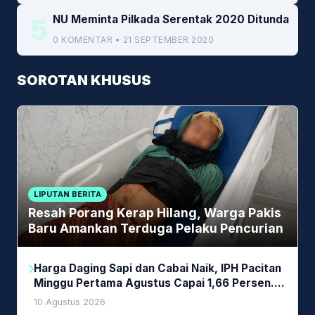
5
NU Meminta Pilkada Serentak 2020 Ditunda
0 KOMENTAR • 21 SEPTEMBER 2020
SOROTAN KHUSUS
LIPUTAN BERITA
Resah Porang Kerap Hilang, Warga Pakis
Baru Amankan Terduga Pelaku Pencurian
Harga Daging Sapi dan Cabai Naik, IPH Pacitan
Minggu Pertama Agustus Capai 1,66 Persen.
Ini Penjelasan Kabag Ayub
10 Agustus 2026