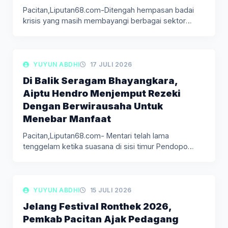
Pacitan,Liputan68.com-Ditengah hempasan badai
krisis yang masih membayangi berbagai sektor
usaha, jasa tambal…
LIPUTAN BERITA
YUYUN ABDHI
17 JULI 2026
Di Balik Seragam Bhayangkara,
Aiptu Hendro Menjemput Rezeki
Dengan Berwirausaha Untuk
Menebar Manfaat
Pacitan,Liputan68.com- Mentari telah lama
tenggelam ketika suasana di sisi timur Pendopo
Kabupaten…
LIPUTAN BERITA
YUYUN ABDHI
15 JULI 2026
Jelang Festival Ronthek 2026,
Pemkab Pacitan Ajak Pedagang