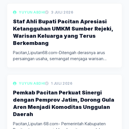
LIPUTAN BERITA
YUYUN ABDHI
3 JULI 2026
Staf Ahli Bupati Pacitan Apresiasi
Ketangguhan UMKM Sumber Rejeki,
Warisan Keluarga yang Terus
Berkembang
Pacitan,Liputan68.com-Ditengah derasnya arus
persaingan usaha, semangat menjaga warisan
keluarga menjadi kekuatan yang…
LIPUTAN BERITA
YUYUN ABDHI
1 JULI 2026
Pemkab Pacitan Perkuat Sinergi
dengan Pemprov Jatim, Dorong Gula
Aren Menjadi Komoditas Unggulan
Daerah
Pacitan,Liputan 68.com- Pemerintah Kabupaten