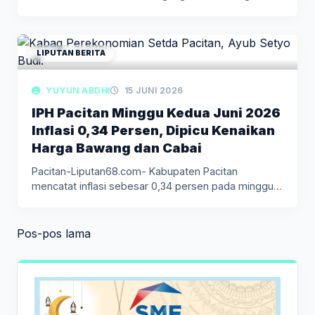
memastikan…
LIPUTAN BERITA
YUYUN ABDHI
15 JUNI 2026
IPH Pacitan Minggu Kedua Juni 2026
Inflasi 0,34 Persen, Dipicu Kenaikan
Harga Bawang dan Cabai
Pacitan-Liputan68.com- Kabupaten Pacitan
mencatat inflasi sebesar 0,34 persen pada minggu
kedua Juni…
Navigasi
Pos-pos lama
pos