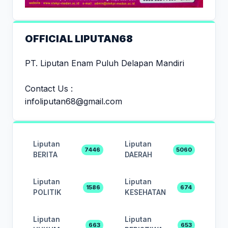
OFFICIAL LIPUTAN68
PT. Liputan Enam Puluh Delapan Mandiri
Contact Us :
infoliputan68@gmail.com
Liputan
Liputan
7446
5060
BERITA
DAERAH
Liputan
Liputan
1586
674
POLITIK
KESEHATAN
Liputan
Liputan
663
653