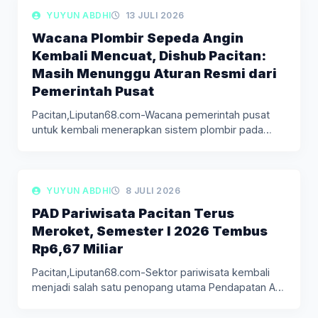
LIPUTAN BERITA
YUYUN ABDHI
13 JULI 2026
Wacana Plombir Sepeda Angin
Kembali Mencuat, Dishub Pacitan:
Masih Menunggu Aturan Resmi dari
Pemerintah Pusat
Pacitan,Liputan68.com-Wacana pemerintah pusat
untuk kembali menerapkan sistem plombir pada
sepeda angin kembali…
LIPUTAN BERITA
YUYUN ABDHI
8 JULI 2026
PAD Pariwisata Pacitan Terus
Meroket, Semester I 2026 Tembus
Rp6,67 Miliar
Pacitan,Liputan68.com-Sektor pariwisata kembali
menjadi salah satu penopang utama Pendapatan Asli
Daerah (PAD)…