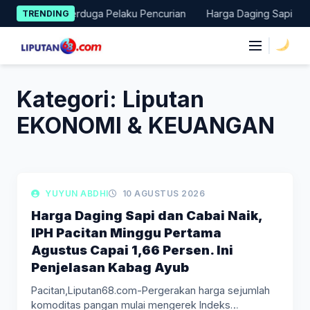
Skip
Amankan Terduga Pelaku Pencurian
Harga Daging Sapi dan Cabai
TRENDING
to
content
|
Kategori:
Liputan
EKONOMI & KEUANGAN
LIPUTAN BERITA
YUYUN ABDHI
10 AGUSTUS 2026
Harga Daging Sapi dan Cabai Naik,
IPH Pacitan Minggu Pertama
Agustus Capai 1,66 Persen. Ini
Penjelasan Kabag Ayub
Pacitan,Liputan68.com-Pergerakan harga sejumlah
komoditas pangan mulai mengerek Indeks