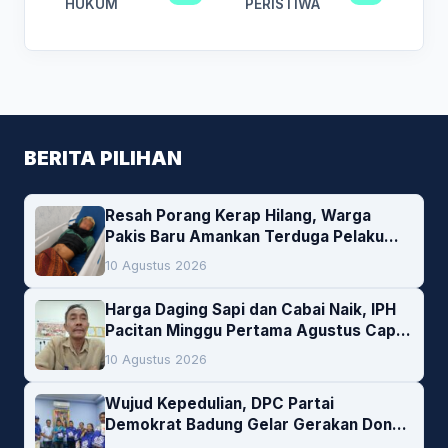
HUKUM
PERISTIWA
BERITA PILIHAN
Resah Porang Kerap Hilang, Warga
Pakis Baru Amankan Terduga Pelaku
Pencurian
10 Agustus 2026
Harga Daging Sapi dan Cabai Naik, IPH
Pacitan Minggu Pertama Agustus Capai
1,66 Persen. Ini Penjelasan Kabag Ayub
10 Agustus 2026
Wujud Kepedulian, DPC Partai
Demokrat Badung Gelar Gerakan Donor
Darah