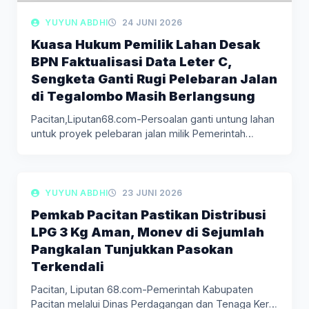
YUYUN ABDHI
24 JUNI 2026
Kuasa Hukum Pemilik Lahan Desak
BPN Faktualisasi Data Leter C,
Sengketa Ganti Rugi Pelebaran Jalan
di Tegalombo Masih Berlangsung
Pacitan,Liputan68.com-Persoalan ganti untung lahan
untuk proyek pelebaran jalan milik Pemerintah
Provinsi Jawa…
LIPUTAN BERITA
YUYUN ABDHI
23 JUNI 2026
Pemkab Pacitan Pastikan Distribusi
LPG 3 Kg Aman, Monev di Sejumlah
Pangkalan Tunjukkan Pasokan
Terkendali
Pacitan, Liputan 68.com-Pemerintah Kabupaten
Pacitan melalui Dinas Perdagangan dan Tenaga Kerja