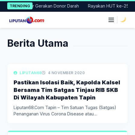
Skip
 Badung Gelar Gerakan Donor Darah
Rayakan HUT ke-25, Parta
TRENDING
to
content
|
Berita Utama
LIPUTAN KEPOLISIAN
LIPUTAN68
4 NOVEMBER 2020
Pastikan Isolasi Baik, Kapolda Kalsel
Bersama Tim Satgas Tinjau RIB SKB
Di Wilayah Kabupaten Tapin
Liputan68.Com Tapin – Tim Satuan Tugas (Satgas)
Penanganan Virus Corona Disease atau…