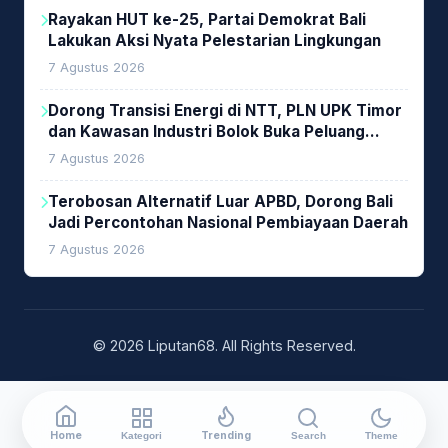
Rayakan HUT ke-25, Partai Demokrat Bali
Lakukan Aksi Nyata Pelestarian Lingkungan
7 Agustus 2026
Dorong Transisi Energi di NTT, PLN UPK Timor
dan Kawasan Industri Bolok Buka Peluang
Investasi Woodchip untuk Cofiring PLTU Bolok
7 Agustus 2026
Terobosan Alternatif Luar APBD, Dorong Bali
Jadi Percontohan Nasional Pembiayaan Daerah
7 Agustus 2026
© 2026 Liputan68. All Rights Reserved.
Home
Trending
Kategori
Search
Theme