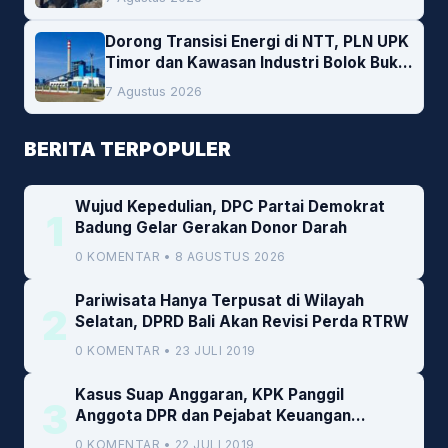
Dorong Transisi Energi di NTT, PLN UPK
Timor dan Kawasan Industri Bolok Buka
Peluang Investasi Woodchip untuk
7 Agustus 2026
Cofiring PLTU Bolok
BERITA TERPOPULER
Wujud Kepedulian, DPC Partai Demokrat
1
Badung Gelar Gerakan Donor Darah
0 KOMENTAR • 8 AGUSTUS 2026
Pariwisata Hanya Terpusat di Wilayah
2
Selatan, DPRD Bali Akan Revisi Perda RTRW
0 KOMENTAR • 23 JULI 2019
Kasus Suap Anggaran, KPK Panggil
3
Anggota DPR dan Pejabat Keuangan
Kemenkeu
0 KOMENTAR • 22 JULI 2019