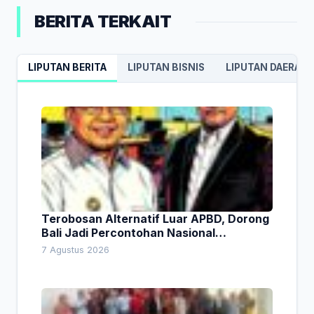
BERITA TERKAIT
LIPUTAN BERITA
LIPUTAN BISNIS
LIPUTAN DAERAH
Terobosan Alternatif Luar APBD, Dorong
Bali Jadi Percontohan Nasional
Pembiayaan Daerah
7 Agustus 2026