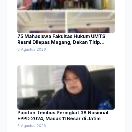
75 Mahasiswa Fakultas Hukum UMTS
Resmi Dilepas Magang, Dekan Titip
Empat Pesan Penting
6 Agustus 2026
Pacitan Tembus Peringkat 38 Nasional
EPPD 2024, Masuk 11 Besar di Jatim
6 Agustus 2026