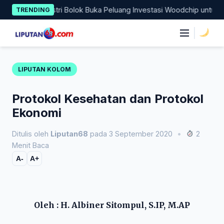
Skip
an Industri Bolok Buka Peluang Investasi Woodchip untuk Cofirin
TRENDING
to
content
|
LIPUTAN KOLOM
Protokol Kesehatan dan Protokol
Ekonomi
Ditulis oleh
Liputan68
pada 3 September 2020
•
2
Menit Baca
A-
A+
Oleh : H. Albiner Sitompul, S.IP, M.AP