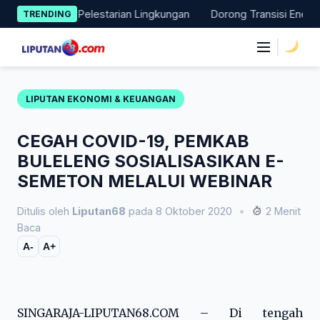
Skip
si Nyata Pelestarian Lingkungan
Dorong Transisi Energi di NT
TRENDING
to
content
|
LIPUTAN EKONOMI & KEUANGAN
CEGAH COVID-19, PEMKAB
BULELENG SOSIALISASIKAN E-
SEMETON MELALUI WEBINAR
Ditulis oleh
Liputan68
pada 8 Oktober 2020
•
2 Menit
Baca
A-
A+
SINGARAJA-LIPUTAN68.COM – Di tengah