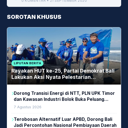
0 KOMENTAR • 21 SEPTEMBER 2020
SOROTAN KHUSUS
LIPUTAN BERITA
Rayakan HUT ke-25, Partai Demokrat Bali
Lakukan Aksi Nyata Pelestarian
Lingkungan
Dorong Transisi Energi di NTT, PLN UPK Timor
dan Kawasan Industri Bolok Buka Peluang
Investasi Woodchip untuk Cofiring PLTU Bolok
7 Agustus 2026
Terobosan Alternatif Luar APBD, Dorong Bali
Jadi Percontohan Nasional Pembiayaan Daerah