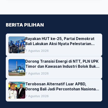
BERITA PILIHAN
Rayakan HUT ke-25, Partai Demokrat
Bali Lakukan Aksi Nyata Pelestarian
Lingkungan
7 Agustus 2026
Dorong Transisi Energi di NTT, PLN UPK
Timor dan Kawasan Industri Bolok Buka
Peluang Investasi Woodchip untuk
7 Agustus 2026
Cofiring PLTU Bolok
Terobosan Alternatif Luar APBD,
Dorong Bali Jadi Percontohan Nasional
Pembiayaan Daerah
7 Agustus 2026