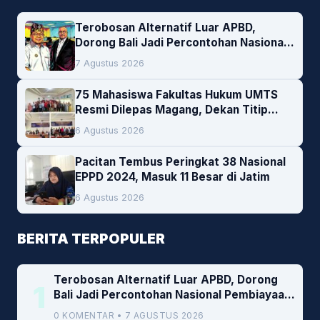
Terobosan Alternatif Luar APBD,
Dorong Bali Jadi Percontohan Nasional
Pembiayaan Daerah
7 Agustus 2026
75 Mahasiswa Fakultas Hukum UMTS
Resmi Dilepas Magang, Dekan Titip
Empat Pesan Penting
6 Agustus 2026
Pacitan Tembus Peringkat 38 Nasional
EPPD 2024, Masuk 11 Besar di Jatim
6 Agustus 2026
BERITA TERPOPULER
Terobosan Alternatif Luar APBD, Dorong
1
Bali Jadi Percontohan Nasional Pembiayaan
Daerah
0 KOMENTAR • 7 AGUSTUS 2026