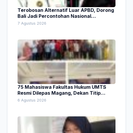
Terobosan Alternatif Luar APBD, Dorong
Bali Jadi Percontohan Nasional
Pembiayaan Daerah
7 Agustus 2026
75 Mahasiswa Fakultas Hukum UMTS
Resmi Dilepas Magang, Dekan Titip
Empat Pesan Penting
6 Agustus 2026