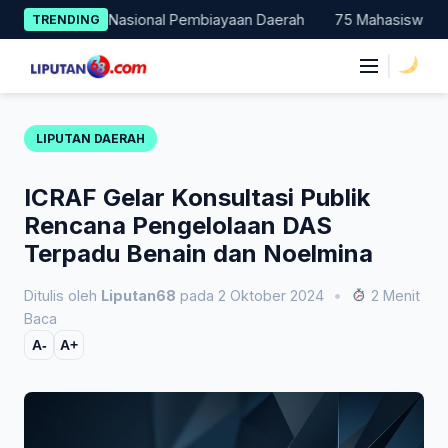
Skip
ontohan Nasional Pembiayaan Daerah
75 Mahasiswa Fakultas Hu
TRENDING
to
content
|
LIPUTAN DAERAH
ICRAF Gelar Konsultasi Publik
Rencana Pengelolaan DAS
Terpadu Benain dan Noelmina
Ditulis oleh
Liputan68
pada 2 Oktober 2024
•
2 Menit
Baca
A-
A+