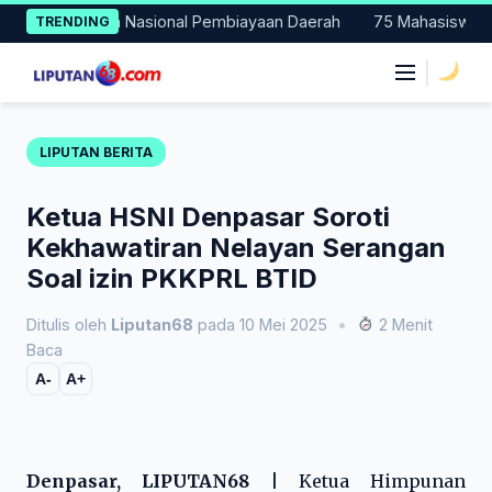
Skip
ercontohan Nasional Pembiayaan Daerah
75 Mahasiswa Fakultas
TRENDING
to
content
|
LIPUTAN BERITA
Ketua HSNI Denpasar Soroti
Kekhawatiran Nelayan Serangan
Soal izin PKKPRL BTID
Ditulis oleh
Liputan68
pada 10 Mei 2025
•
2 Menit
Baca
A-
A+
Denpasar, LIPUTAN68
| Ketua Himpunan