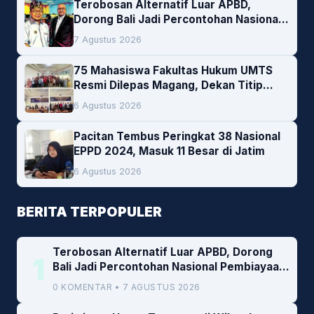
Terobosan Alternatif Luar APBD,
Dorong Bali Jadi Percontohan Nasional
Pembiayaan Daerah
7 Agustus 2026
75 Mahasiswa Fakultas Hukum UMTS
Resmi Dilepas Magang, Dekan Titip
Empat Pesan Penting
6 Agustus 2026
Pacitan Tembus Peringkat 38 Nasional
EPPD 2024, Masuk 11 Besar di Jatim
6 Agustus 2026
BERITA TERPOPULER
Terobosan Alternatif Luar APBD, Dorong
1
Bali Jadi Percontohan Nasional Pembiayaan
Daerah
0 KOMENTAR • 7 AGUSTUS 2026