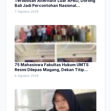
Terobosan Alternatif Luar APBD, Dorong
Bali Jadi Percontohan Nasional
Pembiayaan Daerah
7 Agustus 2026
75 Mahasiswa Fakultas Hukum UMTS
Resmi Dilepas Magang, Dekan Titip
Empat Pesan Penting
6 Agustus 2026