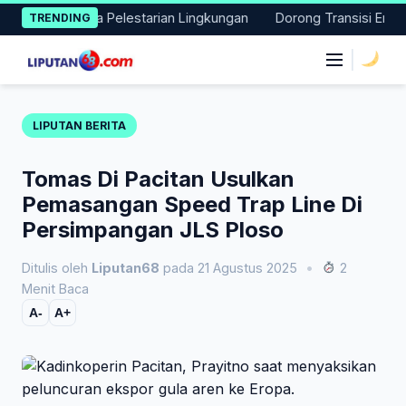
Skip
Aksi Nyata Pelestarian Lingkungan
Dorong Transisi Energi di 
TRENDING
to
content
|
LIPUTAN BERITA
Tomas Di Pacitan Usulkan
Pemasangan Speed Trap Line Di
Persimpangan JLS Ploso
Ditulis oleh
Liputan68
pada 21 Agustus 2025
•
2
Menit Baca
A-
A+