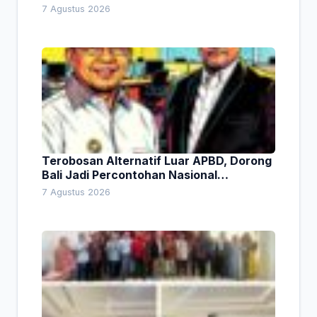
Lingkungan
7 Agustus 2026
Terobosan Alternatif Luar APBD, Dorong
Bali Jadi Percontohan Nasional
Pembiayaan Daerah
7 Agustus 2026