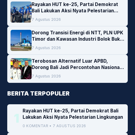
Rayakan HUT ke-25, Partai Demokrat
Bali Lakukan Aksi Nyata Pelestarian
Lingkungan
7 Agustus 2026
Dorong Transisi Energi di NTT, PLN UPK
Timor dan Kawasan Industri Bolok Buka
Peluang Investasi Woodchip untuk
7 Agustus 2026
Cofiring PLTU Bolok
Terobosan Alternatif Luar APBD,
Dorong Bali Jadi Percontohan Nasional
Pembiayaan Daerah
7 Agustus 2026
BERITA TERPOPULER
Rayakan HUT ke-25, Partai Demokrat Bali
1
Lakukan Aksi Nyata Pelestarian Lingkungan
0 KOMENTAR • 7 AGUSTUS 2026