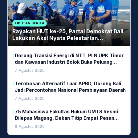
LIPUTAN BERITA
Rayakan HUT ke-25, Partai Demokrat Bali
Lakukan Aksi Nyata Pelestarian
Lingkungan
Dorong Transisi Energi di NTT, PLN UPK Timor
dan Kawasan Industri Bolok Buka Peluang
Investasi Woodchip untuk Cofiring PLTU Bolok
7 Agustus 2026
Terobosan Alternatif Luar APBD, Dorong Bali
Jadi Percontohan Nasional Pembiayaan Daerah
7 Agustus 2026
75 Mahasiswa Fakultas Hukum UMTS Resmi
Dilepas Magang, Dekan Titip Empat Pesan
Penting
6 Agustus 2026