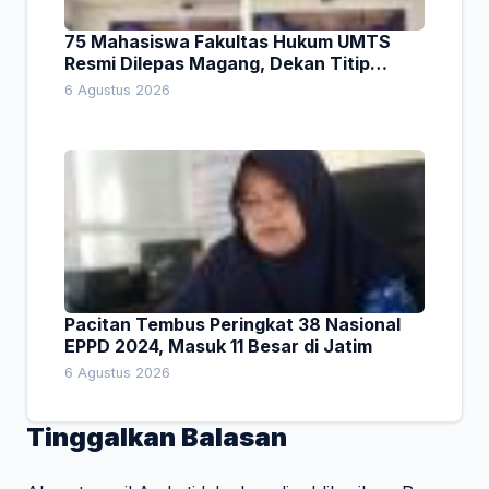
75 Mahasiswa Fakultas Hukum UMTS
Resmi Dilepas Magang, Dekan Titip
Empat Pesan Penting
6 Agustus 2026
Pacitan Tembus Peringkat 38 Nasional
EPPD 2024, Masuk 11 Besar di Jatim
6 Agustus 2026
Tinggalkan Balasan