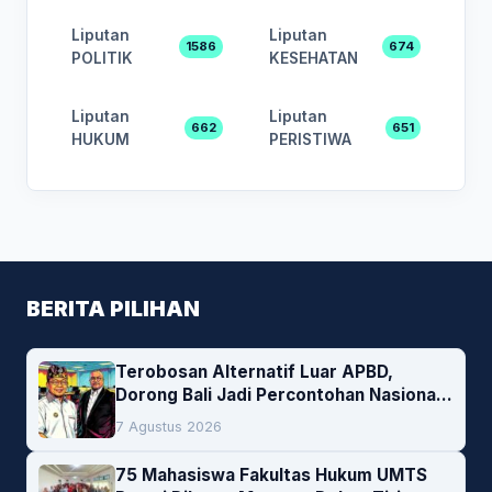
Liputan
Liputan
1586
674
POLITIK
KESEHATAN
Liputan
Liputan
662
651
HUKUM
PERISTIWA
BERITA PILIHAN
Terobosan Alternatif Luar APBD,
Dorong Bali Jadi Percontohan Nasional
Pembiayaan Daerah
7 Agustus 2026
75 Mahasiswa Fakultas Hukum UMTS