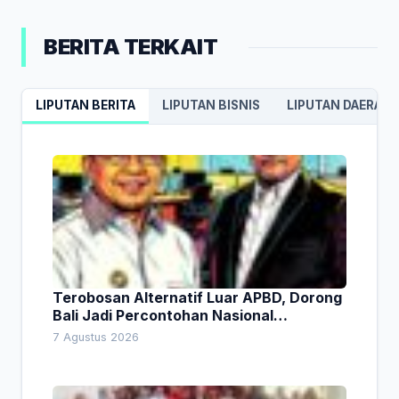
BERITA TERKAIT
LIPUTAN BERITA
LIPUTAN BISNIS
LIPUTAN DAERAH
Terobosan Alternatif Luar APBD, Dorong
Bali Jadi Percontohan Nasional
Pembiayaan Daerah
7 Agustus 2026