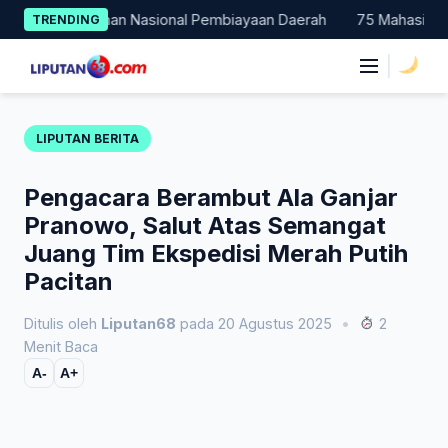
Skip
di Percontohan Nasional Pembiayaan Daerah
75 Mahasiswa Faku
TRENDING
to
content
|
LIPUTAN BERITA
Pengacara Berambut Ala Ganjar
Pranowo, Salut Atas Semangat
Juang Tim Ekspedisi Merah Putih
Pacitan
Ditulis oleh
Liputan68
pada 20 Agustus 2025
•
2
Menit Baca
A-
A+