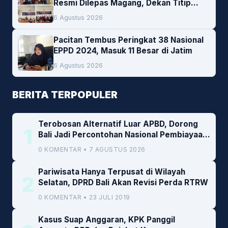
Resmi Dilepas Magang, Dekan Titip
Empat Pesan Penting
6 Agustus 2026
Pacitan Tembus Peringkat 38 Nasional
EPPD 2024, Masuk 11 Besar di Jatim
6 Agustus 2026
BERITA TERPOPULER
Terobosan Alternatif Luar APBD, Dorong
1
Bali Jadi Percontohan Nasional Pembiayaan
Daerah
0 KOMENTAR • 7 AGUSTUS 2026
Pariwisata Hanya Terpusat di Wilayah
2
Selatan, DPRD Bali Akan Revisi Perda RTRW
0 KOMENTAR • 23 JULI 2019
Kasus Suap Anggaran, KPK Panggil