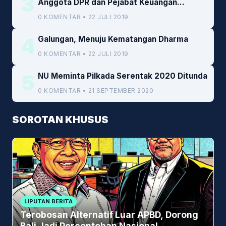
3
Anggota DPR dan Pejabat Keuangan
Kemenkeu
0 KOMENTAR • 22 JULI 2019
4
Galungan, Menuju Kematangan Dharma
0 KOMENTAR • 22 JULI 2019
5
NU Meminta Pilkada Serentak 2020 Ditunda
0 KOMENTAR • 21 SEPTEMBER 2020
SOROTAN KHUSUS
LIPUTAN BERITA
Terobosan Alternatif Luar APBD, Dorong
Bali Jadi Percontohan Nasional