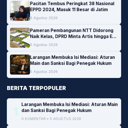
Pacitan Tembus Peringkat 38 Nasional
EPPD 2024, Masuk 11 Besar di Jatim
6 Agustus 2026
Pameran Pembangunan NTT Didorong
Naik Kelas, DPRD Minta Artis hingga EO
Lokal Jadi Prioritas
5 Agustus 2026
Larangan Membuka Isi Mediasi: Aturan
Main dan Sanksi Bagi Penegak Hukum
5 Agustus 2026
BERITA TERPOPULER
Larangan Membuka Isi Mediasi: Aturan Main
1
dan Sanksi Bagi Penegak Hukum
0 KOMENTAR • 5 AGUSTUS 2026