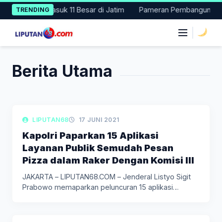
Skip
PPD 2024, Masuk 11 Besar di Jatim
Pameran Pembangunan NTT Di
TRENDING
to
content
|
Berita Utama
LIPUTAN NASIONAL
LIPUTAN68
17 JUNI 2021
Kapolri Paparkan 15 Aplikasi
Layanan Publik Semudah Pesan
Pizza dalam Raker Dengan Komisi III
JAKARTA – LIPUTAN68.COM – Jenderal Listyo Sigit
Prabowo memaparkan peluncuran 15 aplikasi…