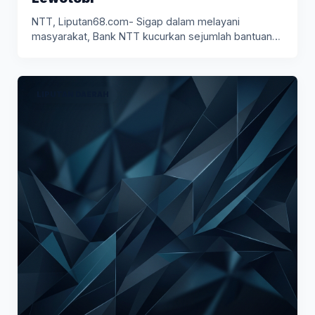
NTT, Liputan68.com- Sigap dalam melayani
masyarakat, Bank NTT kucurkan sejumlah bantuan
untuk…
LIPUTAN DAERAH