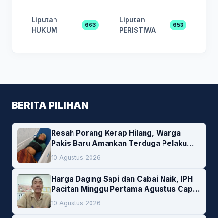
Liputan
Liputan
663
653
HUKUM
PERISTIWA
BERITA PILIHAN
Resah Porang Kerap Hilang, Warga
Pakis Baru Amankan Terduga Pelaku
Pencurian
10 Agustus 2026
Harga Daging Sapi dan Cabai Naik, IPH
Pacitan Minggu Pertama Agustus Capai
1,66 Persen. Ini Penjelasan Kabag Ayub
10 Agustus 2026