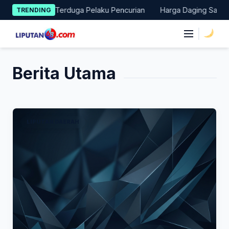
Skip
Amankan Terduga Pelaku Pencurian
Harga Daging Sapi dan Cabai
TRENDING
to
content
|
Berita Utama
LIPUTAN DAERAH