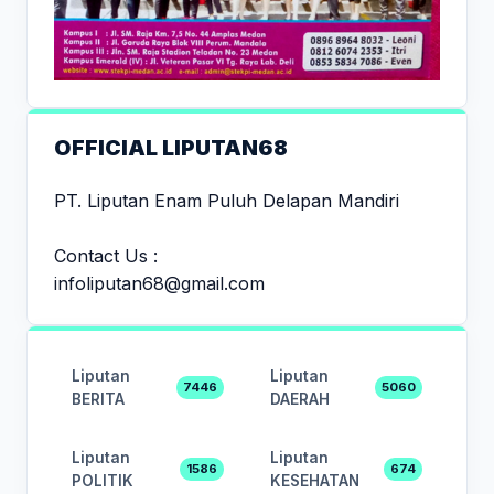
OFFICIAL LIPUTAN68
PT. Liputan Enam Puluh Delapan Mandiri
Contact Us :
infoliputan68@gmail.com
Liputan
Liputan
7446
5060
BERITA
DAERAH
Liputan
Liputan
1586
674
POLITIK
KESEHATAN