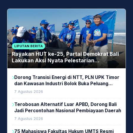
LIPUTAN BERITA
Rayakan HUT ke-25, Partai Demokrat Bali
Lakukan Aksi Nyata Pelestarian
Lingkungan
Dorong Transisi Energi di NTT, PLN UPK Timor
dan Kawasan Industri Bolok Buka Peluang
Investasi Woodchip untuk Cofiring PLTU Bolok
7 Agustus 2026
Terobosan Alternatif Luar APBD, Dorong Bali
Jadi Percontohan Nasional Pembiayaan Daerah
7 Agustus 2026
75 Mahasiswa Fakultas Hukum UMTS Resmi