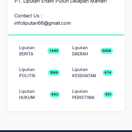
PT. Liputan Enam Puluh Delapan Mandiri
Contact Us :
infoliputan68@gmail.com
Liputan
Liputan
7443
5058
BERITA
DAERAH
Liputan
Liputan
1586
674
POLITIK
KESEHATAN
Liputan
Liputan
662
651
HUKUM
PERISTIWA