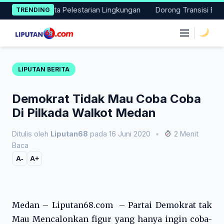
Skip
Aksi Nyata Pelestarian Lingkungan
Dorong Transisi Energi di 
TRENDING
to
content
|
LIPUTAN BERITA
Demokrat Tidak Mau Coba Coba
Di Pilkada Walkot Medan
Ditulis oleh
Liputan68
pada 16 Juni 2020
•
2 Menit
Baca
A-
A+
Medan – Liputan68.com – Partai Demokrat tak
Mau Mencalonkan figur yang hanya ingin coba-