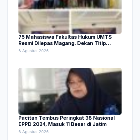
75 Mahasiswa Fakultas Hukum UMTS
Resmi Dilepas Magang, Dekan Titip
Empat Pesan Penting
6 Agustus 2026
Pacitan Tembus Peringkat 38 Nasional
EPPD 2024, Masuk 11 Besar di Jatim
6 Agustus 2026