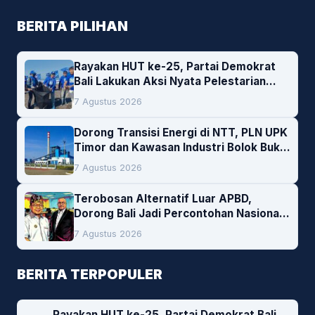
BERITA PILIHAN
Rayakan HUT ke-25, Partai Demokrat
Bali Lakukan Aksi Nyata Pelestarian
Lingkungan
7 Agustus 2026
Dorong Transisi Energi di NTT, PLN UPK
Timor dan Kawasan Industri Bolok Buka
Peluang Investasi Woodchip untuk
7 Agustus 2026
Cofiring PLTU Bolok
Terobosan Alternatif Luar APBD,
Dorong Bali Jadi Percontohan Nasional
Pembiayaan Daerah
7 Agustus 2026
BERITA TERPOPULER
Rayakan HUT ke-25, Partai Demokrat Bali