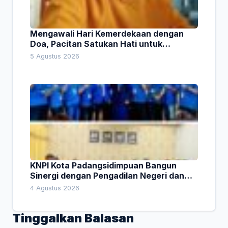
Mengawali Hari Kemerdekaan dengan
Doa, Pacitan Satukan Hati untuk
Indonesia
5 Agustus 2026
KNPI Kota Padangsidimpuan Bangun
Sinergi dengan Pengadilan Negeri dan
DPRD
4 Agustus 2026
Tinggalkan Balasan