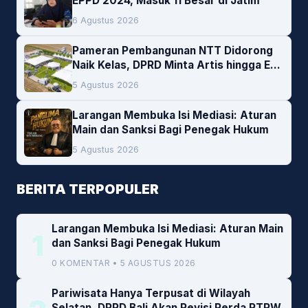
EPPD 2024, Masuk 11 Besar di Jatim
6 Agustus 2026
Pameran Pembangunan NTT Didorong
Naik Kelas, DPRD Minta Artis hingga EO
Lokal Jadi Prioritas
5 Agustus 2026
Larangan Membuka Isi Mediasi: Aturan
Main dan Sanksi Bagi Penegak Hukum
5 Agustus 2026
BERITA TERPOPULER
Larangan Membuka Isi Mediasi: Aturan Main
1
dan Sanksi Bagi Penegak Hukum
0 KOMENTAR • 5 AGUSTUS 2026
Pariwisata Hanya Terpusat di Wilayah
Selatan, DPRD Bali Akan Revisi Perda RTRW