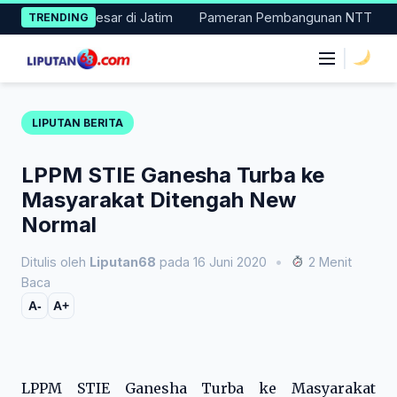
Skip
suk 11 Besar di Jatim
Pameran Pembangunan NTT Didorong Naik 
TRENDING
to
content
|
LIPUTAN BERITA
LPPM STIE Ganesha Turba ke
Masyarakat Ditengah New
Normal
Ditulis oleh
Liputan68
pada 16 Juni 2020
•
2 Menit
Baca
A-
A+
LPPM STIE Ganesha Turba ke Masyarakat