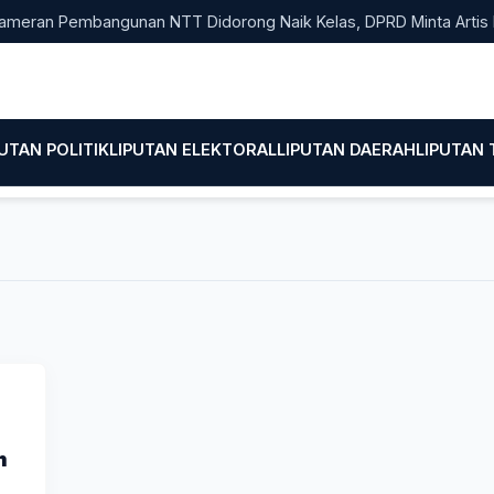
an Pembangunan NTT Didorong Naik Kelas, DPRD Minta Artis hingga
PUTAN POLITIK
LIPUTAN ELEKTORAL
LIPUTAN DAERAH
LIPUTAN
m