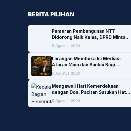
BERITA PILIHAN
Pameran Pembangunan NTT
Didorong Naik Kelas, DPRD Minta
Artis hingga EO Lokal Jadi
5 Agustus 2026
Prioritas
Larangan Membuka Isi Mediasi:
Aturan Main dan Sanksi Bagi
Penegak Hukum
5 Agustus 2026
Mengawali Hari Kemerdekaan
dengan Doa, Pacitan Satukan Hati
untuk Indonesia
5 Agustus 2026