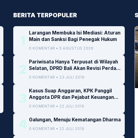
BERITA TERPOPULER
Larangan Membuka Isi Mediasi: Aturan
1
Main dan Sanksi Bagi Penegak Hukum
0 KOMENTAR • 5 AGUSTUS 2026
Pariwisata Hanya Terpusat di Wilayah
2
Selatan, DPRD Bali Akan Revisi Perda
RTRW
0 KOMENTAR • 23 JULI 2019
Kasus Suap Anggaran, KPK Panggil
3
Anggota DPR dan Pejabat Keuangan
Kemenkeu
0 KOMENTAR • 22 JULI 2019
4
Galungan, Menuju Kematangan Dharma
0 KOMENTAR • 22 JULI 2019