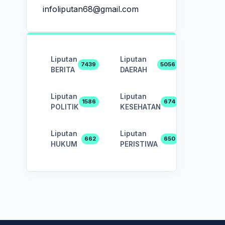
infoliputan68@gmail.com
Liputan
Liputan
7439
5056
BERITA
DAERAH
Liputan
Liputan
1586
674
POLITIK
KESEHATAN
Liputan
Liputan
662
650
HUKUM
PERISTIWA