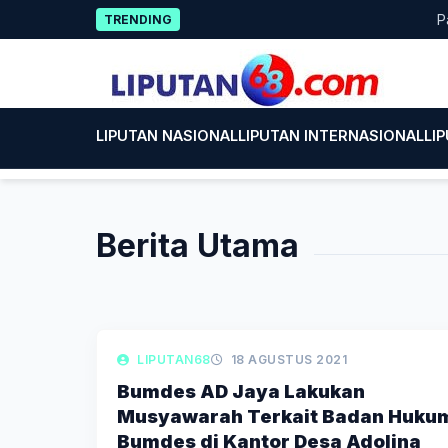
Skip
Pamer
TRENDING
to
content
LIPUTAN NASIONAL
LIPUTAN INTERNASIONAL
LI
Berita Utama
LIPUTAN DAERAH
LIPUTAN68
18 AGUSTUS 2021
Bumdes AD Jaya Lakukan
Musyawarah Terkait Badan Huku
Bumdes di Kantor Desa Adolina