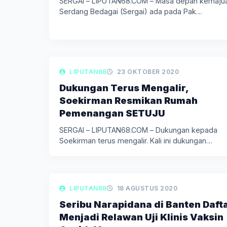
SERGAI – LIPUTAN68.COM – Masa depan kemaju
Serdang Bedagai (Sergai) ada pada Pak…
LIPUTAN BERITA
LIPUTAN68
23 OKTOBER 2020
Dukungan Terus Mengalir,
Soekirman Resmikan Rumah
Pemenangan SETUJU
SERGAI – LIPUTAN68.COM – Dukungan kepada
Soekirman terus mengalir. Kali ini dukungan…
LIPUTAN BERITA
LIPUTAN68
18 AGUSTUS 2020
Seribu Narapidana di Banten Daft
Menjadi Relawan Uji Klinis Vaksin