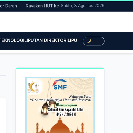
arah
Rayakan HUT ke-25, Partai Demokrat Bali Lakukan Aksi Ny
Sabtu, 8 Agustus 2026
 TEKNOLOGI
LIPUTAN DIREKTORI
LIPUTAN HUKUM
LIPUTAN BIS
Dark