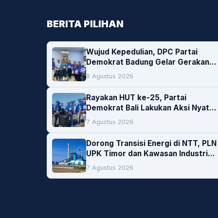
BERITA PILIHAN
Wujud Kepedulian, DPC Partai
Demokrat Badung Gelar Gerakan
Donor Darah
8 Agustus 2026
Rayakan HUT ke-25, Partai
Demokrat Bali Lakukan Aksi Nyata
Pelestarian Lingkungan
7 Agustus 2026
Dorong Transisi Energi di NTT, PLN
UPK Timor dan Kawasan Industri
Bolok Buka Peluang Investasi
7 Agustus 2026
Woodchip untuk Cofiring PLTU
Bolok