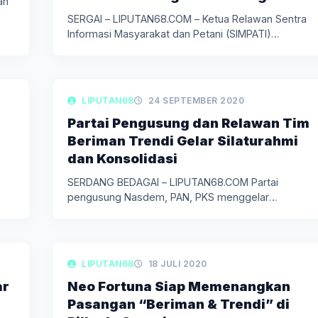
an
SERGAI – LIPUTAN68.COM – Ketua Relawan Sentra
Informasi Masyarakat dan Petani (SIMPATI)…
LIPUTAN BERITA
LIPUTAN68
24 SEPTEMBER 2020
Partai Pengusung dan Relawan Tim
Beriman Trendi Gelar Silaturahmi
dan Konsolidasi
SERDANG BEDAGAI – LIPUTAN68.COM Partai
pengusung Nasdem, PAN, PKS menggelar
silaturahmi bersama…
LIPUTAN BERITA
LIPUTAN68
18 JULI 2020
ar
Neo Fortuna Siap Memenangkan
Pasangan “Beriman & Trendi” di