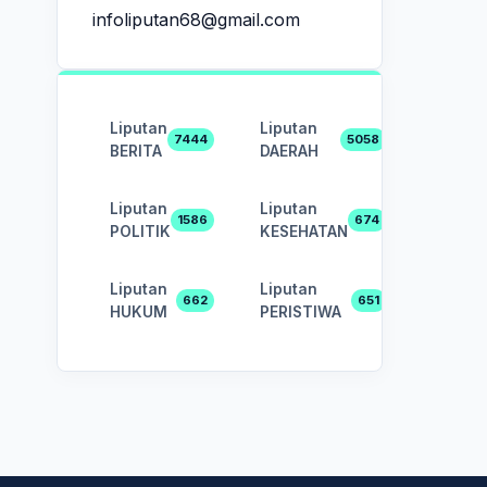
infoliputan68@gmail.com
Liputan
Liputan
7444
5058
BERITA
DAERAH
Liputan
Liputan
1586
674
POLITIK
KESEHATAN
Liputan
Liputan
662
651
HUKUM
PERISTIWA