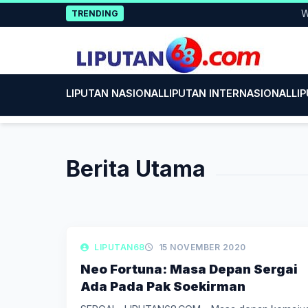
Skip
Wujud
TRENDING
to
content
LIPUTAN NASIONAL
LIPUTAN INTERNASIONAL
LI
Berita Utama
LIPUTAN POLITIK
LIPUTAN68
15 NOVEMBER 2020
Neo Fortuna: Masa Depan Sergai
Ada Pada Pak Soekirman