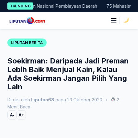
Skip
Percontohan Nasional Pembiayaan Daerah
75 Mahasiswa Fakulta
TRENDING
to
content
|
LIPUTAN BERITA
Soekirman: Daripada Jadi Preman
Lebih Baik Menjual Kain, Kalau
Ada Soekirman Jangan Pilih Yang
Lain
Ditulis oleh
Liputan68
pada 23 Oktober 2020
•
2
Menit Baca
A-
A+