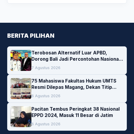
BERITA PILIHAN
Terobosan Alternatif Luar APBD,
Dorong Bali Jadi Percontohan Nasional
Pembiayaan Daerah
7 Agustus 2026
75 Mahasiswa Fakultas Hukum UMTS
Resmi Dilepas Magang, Dekan Titip
Empat Pesan Penting
6 Agustus 2026
Pacitan Tembus Peringkat 38 Nasional
EPPD 2024, Masuk 11 Besar di Jatim
6 Agustus 2026