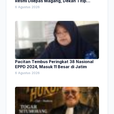
Resmi Dilepas Magang, Dekan Titip
Empat Pesan Penting
6 Agustus 2026
Pacitan Tembus Peringkat 38 Nasional
EPPD 2024, Masuk 11 Besar di Jatim
6 Agustus 2026