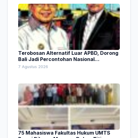
Terobosan Alternatif Luar APBD, Dorong
Bali Jadi Percontohan Nasional
Pembiayaan Daerah
7 Agustus 2026
75 Mahasiswa Fakultas Hukum UMTS