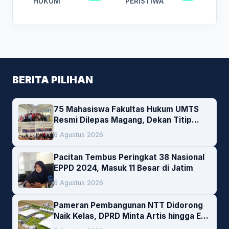
HUKUM
PERISTIWA
BERITA PILIHAN
75 Mahasiswa Fakultas Hukum UMTS
Resmi Dilepas Magang, Dekan Titip
Empat Pesan Penting
6 Agustus 2026
Pacitan Tembus Peringkat 38 Nasional
EPPD 2024, Masuk 11 Besar di Jatim
6 Agustus 2026
Pameran Pembangunan NTT Didorong
Naik Kelas, DPRD Minta Artis hingga EO
Lokal Jadi Prioritas