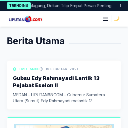
Skip
mi Dilepas Magang, Dekan Titip Empat Pesan Penting
Pacita
TRENDING
to
content
|
Berita Utama
LIPUTAN DAERAH
LIPUTAN68
19 FEBRUARI 2021
Gubsu Edy Rahmayadi Lantik 13
Pejabat Eselon II
MEDAN – LIPUTAN68.COM – Gubernur Sumatera
Utara (Sumut) Edy Rahmayadi melantik 13…