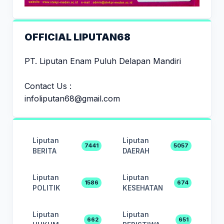
OFFICIAL LIPUTAN68
PT. Liputan Enam Puluh Delapan Mandiri
Contact Us :
infoliputan68@gmail.com
Liputan
Liputan
7441
5057
BERITA
DAERAH
Liputan
Liputan
1586
674
POLITIK
KESEHATAN
Liputan
Liputan
662
651