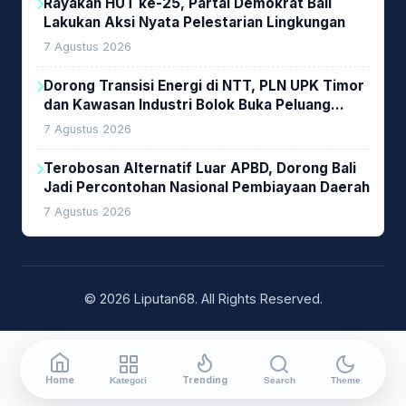
Rayakan HUT ke-25, Partai Demokrat Bali
Lakukan Aksi Nyata Pelestarian Lingkungan
7 Agustus 2026
Dorong Transisi Energi di NTT, PLN UPK Timor
dan Kawasan Industri Bolok Buka Peluang
Investasi Woodchip untuk Cofiring PLTU Bolok
7 Agustus 2026
Terobosan Alternatif Luar APBD, Dorong Bali
Jadi Percontohan Nasional Pembiayaan Daerah
7 Agustus 2026
© 2026 Liputan68. All Rights Reserved.
Home
Trending
Kategori
Search
Theme