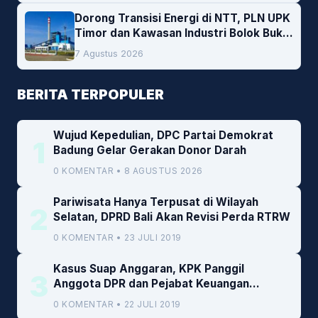
Dorong Transisi Energi di NTT, PLN UPK
Timor dan Kawasan Industri Bolok Buka
Peluang Investasi Woodchip untuk
7 Agustus 2026
Cofiring PLTU Bolok
BERITA TERPOPULER
Wujud Kepedulian, DPC Partai Demokrat
1
Badung Gelar Gerakan Donor Darah
0 KOMENTAR • 8 AGUSTUS 2026
Pariwisata Hanya Terpusat di Wilayah
2
Selatan, DPRD Bali Akan Revisi Perda RTRW
0 KOMENTAR • 23 JULI 2019
Kasus Suap Anggaran, KPK Panggil
3
Anggota DPR dan Pejabat Keuangan
Kemenkeu
0 KOMENTAR • 22 JULI 2019