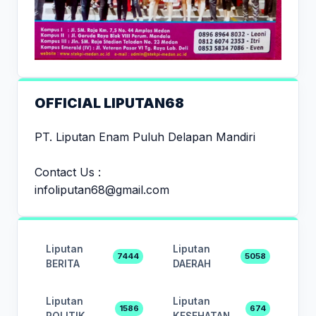
OFFICIAL LIPUTAN68
PT. Liputan Enam Puluh Delapan Mandiri
Contact Us :
infoliputan68@gmail.com
Liputan
Liputan
7444
5058
BERITA
DAERAH
Liputan
Liputan
1586
674
POLITIK
KESEHATAN