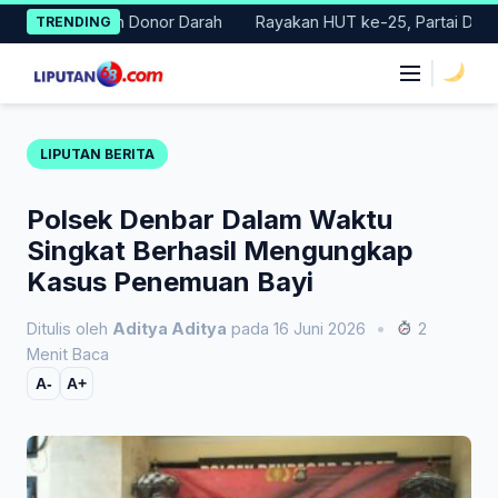
Skip
 Gerakan Donor Darah
Rayakan HUT ke-25, Partai Demokrat Bal
TRENDING
to
content
|
LIPUTAN BERITA
Polsek Denbar Dalam Waktu
Singkat Berhasil Mengungkap
Kasus Penemuan Bayi
Ditulis oleh
Aditya Aditya
pada 16 Juni 2026
•
2
Menit Baca
A-
A+