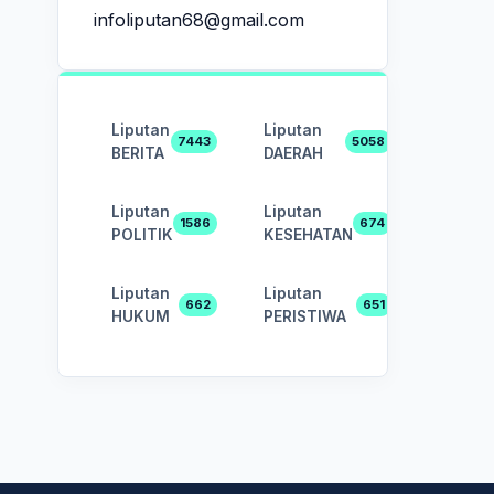
infoliputan68@gmail.com
Liputan
Liputan
7443
5058
BERITA
DAERAH
Liputan
Liputan
1586
674
POLITIK
KESEHATAN
Liputan
Liputan
662
651
HUKUM
PERISTIWA