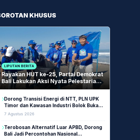
SOROTAN KHUSUS
LIPUTAN BERITA
Rayakan HUT ke-25, Partai Demokrat
Bali Lakukan Aksi Nyata Pelestarian
Lingkungan
Dorong Transisi Energi di NTT, PLN UPK
Timor dan Kawasan Industri Bolok Buka
Peluang Investasi Woodchip untuk
7 Agustus 2026
Cofiring PLTU Bolok
Terobosan Alternatif Luar APBD, Dorong
Bali Jadi Percontohan Nasional