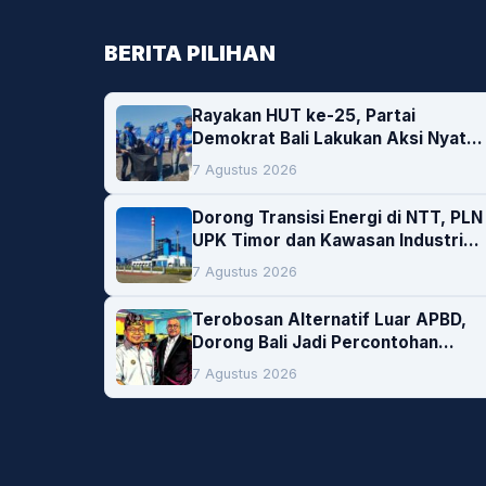
BERITA PILIHAN
Rayakan HUT ke-25, Partai
Demokrat Bali Lakukan Aksi Nyata
Pelestarian Lingkungan
7 Agustus 2026
Dorong Transisi Energi di NTT, PLN
UPK Timor dan Kawasan Industri
Bolok Buka Peluang Investasi
7 Agustus 2026
Woodchip untuk Cofiring PLTU
Bolok
Terobosan Alternatif Luar APBD,
Dorong Bali Jadi Percontohan
Nasional Pembiayaan Daerah
7 Agustus 2026