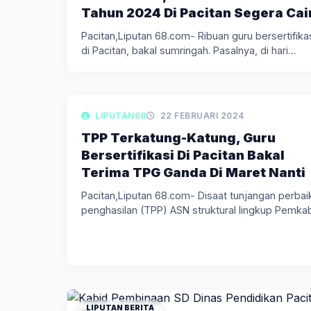
Tahun 2024 Di Pacitan Segera Cai
Pacitan,Liputan 68.com- Ribuan guru bersertifika
di Pacitan, bakal sumringah. Pasalnya, di hari…
LIPUTAN BERITA
LIPUTAN68
22 FEBRUARI 2024
TPP Terkatung-Katung, Guru
Bersertifikasi Di Pacitan Bakal
Terima TPG Ganda Di Maret Nanti
Pacitan,Liputan 68.com- Disaat tunjangan perbai
penghasilan (TPP) ASN struktural lingkup Pemka
Pacitan…
LIPUTAN BERITA