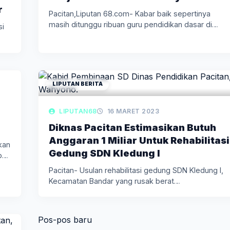
r
Pacitan,Liputan 68.com- Kabar baik sepertinya
masih ditunggu ribuan guru pendidikan dasar di…
si
LIPUTAN BERITA
LIPUTAN68
16 MARET 2023
Diknas Pacitan Estimasikan Butuh
Anggaran 1 Miliar Untuk Rehabilitasi
kan
Gedung SDN Kledung I
b
Pacitan- Usulan rehabilitasi gedung SDN Kledung I,
Kecamatan Bandar yang rusak berat…
Navigasi
Pos-pos baru