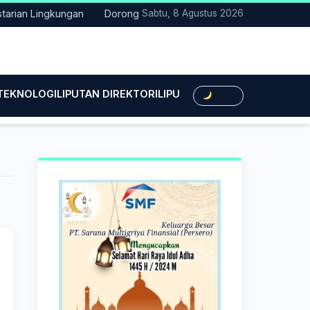
ian Lingkungan
Dorong Transisi Energi di NTT, PLN UPK Timor 
Sabtu, 8 Agustus 2026
 TEKNOLOGI
LIPUTAN DIREKTORI
LIPUTAN HUKUM
LIPUTAN BIS
Dark