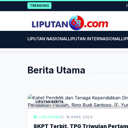
Skip
Raya
TRENDING
to
content
LIPUTAN NASIONAL
LIPUTAN INTERNASIONAL
LI
Berita Utama
LIPUTAN BERITA
LIPUTAN68
16 APRIL 2024
SKPT Terbit, TPG Triwulan Perta