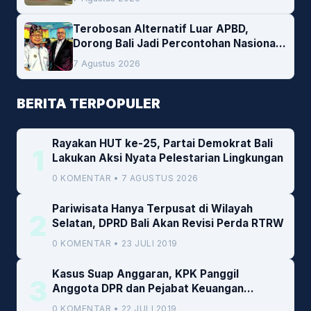
Cofiring PLTU Bolok
Terobosan Alternatif Luar APBD,
Dorong Bali Jadi Percontohan Nasional
Pembiayaan Daerah
7 Agustus 2026
BERITA TERPOPULER
Rayakan HUT ke-25, Partai Demokrat Bali
1
Lakukan Aksi Nyata Pelestarian Lingkungan
0 KOMENTAR • 7 AGUSTUS 2026
Pariwisata Hanya Terpusat di Wilayah
2
Selatan, DPRD Bali Akan Revisi Perda RTRW
0 KOMENTAR • 23 JULI 2019
Kasus Suap Anggaran, KPK Panggil
3
Anggota DPR dan Pejabat Keuangan
Kemenkeu
0 KOMENTAR • 22 JULI 2019