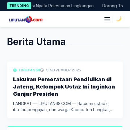
Skip
i Lakukan Aksi Nyata Pelestarian Lingkungan
Dorong Transisi 
TRENDING
to
content
|
Berita Utama
LIPUTAN DAERAH
LIPUTAN68
9 NOVEMBER 2022
Lakukan Pemerataan Pendidikan di
Jateng, Kelompok Ustaz Ini Inginkan
Ganjar Presiden
LANGKAT — LIPUTAN68.COM — Ratusan ustadz,
ibu-ibu pengajian, dan warga Kabupaten Langkat,…