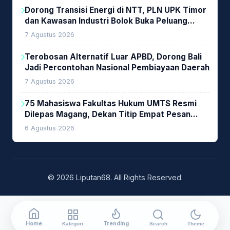
Dorong Transisi Energi di NTT, PLN UPK Timor
dan Kawasan Industri Bolok Buka Peluang
Investasi Woodchip untuk Cofiring PLTU Bolok
7 Agustus 2026
Terobosan Alternatif Luar APBD, Dorong Bali
Jadi Percontohan Nasional Pembiayaan Daerah
7 Agustus 2026
75 Mahasiswa Fakultas Hukum UMTS Resmi
Dilepas Magang, Dekan Titip Empat Pesan
Penting
6 Agustus 2026
© 2026 Liputan68. All Rights Reserved.
Home
Trending
Kategori
Search
Theme