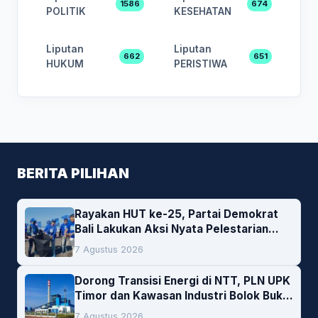
1586
674
POLITIK
KESEHATAN
Liputan
Liputan
662
651
HUKUM
PERISTIWA
BERITA PILIHAN
Rayakan HUT ke-25, Partai Demokrat
Bali Lakukan Aksi Nyata Pelestarian
Lingkungan
7 Agustus 2026
Dorong Transisi Energi di NTT, PLN UPK
Timor dan Kawasan Industri Bolok Buka
Peluang Investasi Woodchip untuk
7 Agustus 2026