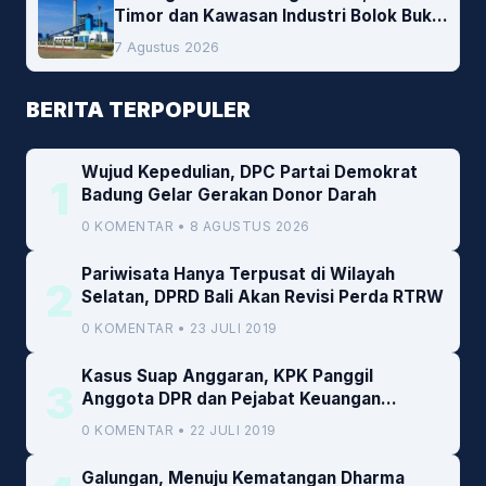
Timor dan Kawasan Industri Bolok Buka
Peluang Investasi Woodchip untuk
7 Agustus 2026
Cofiring PLTU Bolok
BERITA TERPOPULER
Wujud Kepedulian, DPC Partai Demokrat
1
Badung Gelar Gerakan Donor Darah
0 KOMENTAR • 8 AGUSTUS 2026
Pariwisata Hanya Terpusat di Wilayah
2
Selatan, DPRD Bali Akan Revisi Perda RTRW
0 KOMENTAR • 23 JULI 2019
Kasus Suap Anggaran, KPK Panggil
3
Anggota DPR dan Pejabat Keuangan
Kemenkeu
0 KOMENTAR • 22 JULI 2019
Galungan, Menuju Kematangan Dharma