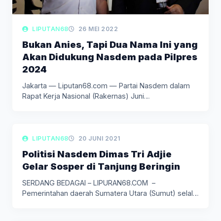
LIPUTAN68
26 MEI 2022
Bukan Anies, Tapi Dua Nama Ini yang
Akan Didukung Nasdem pada Pilpres
2024
Jakarta — Liputan68.com — Partai Nasdem dalam
Rapat Kerja Nasional (Rakernas) Juni…
LIPUTAN SOSIAL
LIPUTAN68
20 JUNI 2021
Politisi Nasdem Dimas Tri Adjie
Gelar Sosper di Tanjung Beringin
SERDANG BEDAGAI – LIPURAN68.COM –
Pemerintahan daerah Sumatera Utara (Sumut) selalu
berupaya…