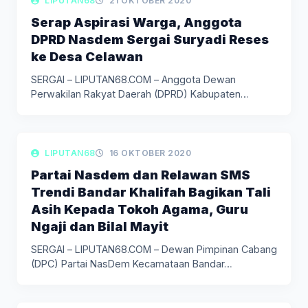
LIPUTAN68
21 OKTOBER 2020
Serap Aspirasi Warga, Anggota
DPRD Nasdem Sergai Suryadi Reses
ke Desa Celawan
SERGAI – LIPUTAN68.COM – Anggota Dewan
Perwakilan Rakyat Daerah (DPRD) Kabupaten
Serdang…
LIPUTAN BERITA
LIPUTAN68
16 OKTOBER 2020
Partai Nasdem dan Relawan SMS
Trendi Bandar Khalifah Bagikan Tali
Asih Kepada Tokoh Agama, Guru
Ngaji dan Bilal Mayit
SERGAI – LIPUTAN68.COM – Dewan Pimpinan Cabang
(DPC) Partai NasDem Kecamataan Bandar…