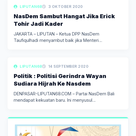
LIPUTAN BERITA
LIPUTAN68
3 OKTOBER 2020
NasDem Sambut Hangat Jika Erick
Tohir Jadi Kader
JAKARTA – LIPUTAN – Ketua DPP NasDem
Taufiqulhadi menyambut baik jika Menteri…
LIPUTAN POLITIK
LIPUTAN68
14 SEPTEMBER 2020
Politik : Politisi Gerindra Wayan
Sudiara Hijrah Ke Nasdem
DENPASAR-LIPUTAN68.COM – Partai NasDem Bali
mendapat kekuatan baru. Ini menyusul
bergabungnya politisi…