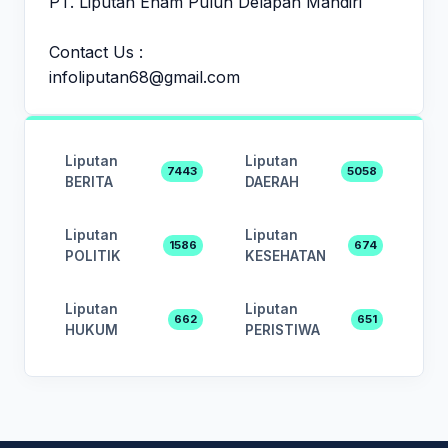
PT. Liputan Enam Puluh Delapan Mandiri
Contact Us :
infoliputan68@gmail.com
Liputan
Liputan
7443
5058
BERITA
DAERAH
Liputan
Liputan
1586
674
POLITIK
KESEHATAN
Liputan
Liputan
662
651
HUKUM
PERISTIWA