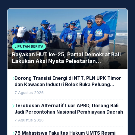
LIPUTAN BERITA
Rayakan HUT ke-25, Partai Demokrat Bali
Lakukan Aksi Nyata Pelestarian
Lingkungan
Dorong Transisi Energi di NTT, PLN UPK Timor
dan Kawasan Industri Bolok Buka Peluang
Investasi Woodchip untuk Cofiring PLTU Bolok
7 Agustus 2026
Terobosan Alternatif Luar APBD, Dorong Bali
Jadi Percontohan Nasional Pembiayaan Daerah
7 Agustus 2026
75 Mahasiswa Fakultas Hukum UMTS Resmi