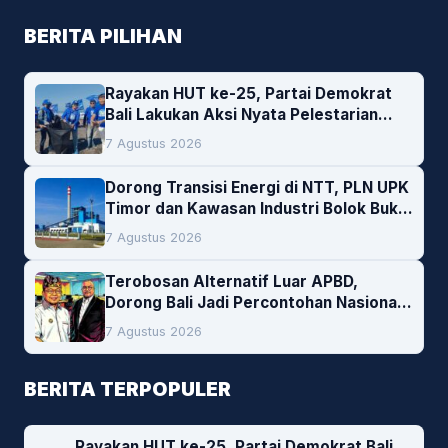
BERITA PILIHAN
Rayakan HUT ke-25, Partai Demokrat
Bali Lakukan Aksi Nyata Pelestarian
Lingkungan
7 Agustus 2026
Dorong Transisi Energi di NTT, PLN UPK
Timor dan Kawasan Industri Bolok Buka
Peluang Investasi Woodchip untuk
7 Agustus 2026
Cofiring PLTU Bolok
Terobosan Alternatif Luar APBD,
Dorong Bali Jadi Percontohan Nasional
Pembiayaan Daerah
7 Agustus 2026
BERITA TERPOPULER
Rayakan HUT ke-25, Partai Demokrat Bali