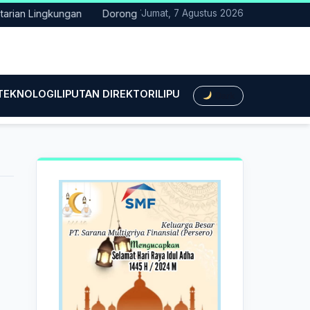
an Lingkungan
Dorong Transisi Energi di NTT, PLN UPK Timor d
Jumat, 7 Agustus 2026
 TEKNOLOGI
LIPUTAN DIREKTORI
LIPUTAN HUKUM
LIPUTAN BIS
Dark