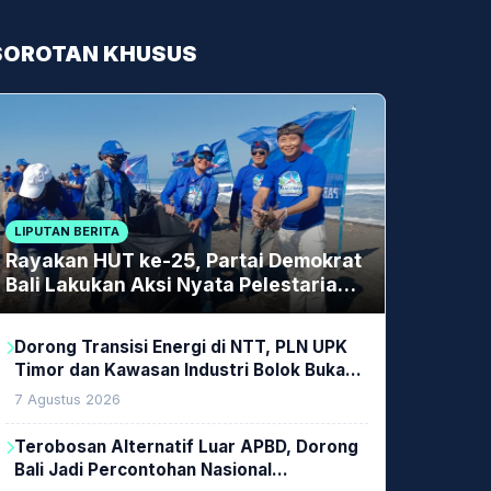
SOROTAN KHUSUS
LIPUTAN BERITA
Rayakan HUT ke-25, Partai Demokrat
Bali Lakukan Aksi Nyata Pelestarian
Lingkungan
Dorong Transisi Energi di NTT, PLN UPK
Timor dan Kawasan Industri Bolok Buka
Peluang Investasi Woodchip untuk
7 Agustus 2026
Cofiring PLTU Bolok
Terobosan Alternatif Luar APBD, Dorong
Bali Jadi Percontohan Nasional