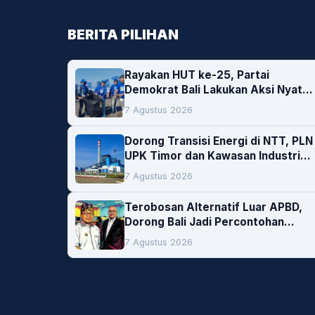
BERITA PILIHAN
Rayakan HUT ke-25, Partai
Demokrat Bali Lakukan Aksi Nyata
Pelestarian Lingkungan
7 Agustus 2026
Dorong Transisi Energi di NTT, PLN
UPK Timor dan Kawasan Industri
Bolok Buka Peluang Investasi
7 Agustus 2026
Woodchip untuk Cofiring PLTU
Bolok
Terobosan Alternatif Luar APBD,
Dorong Bali Jadi Percontohan
Nasional Pembiayaan Daerah
7 Agustus 2026