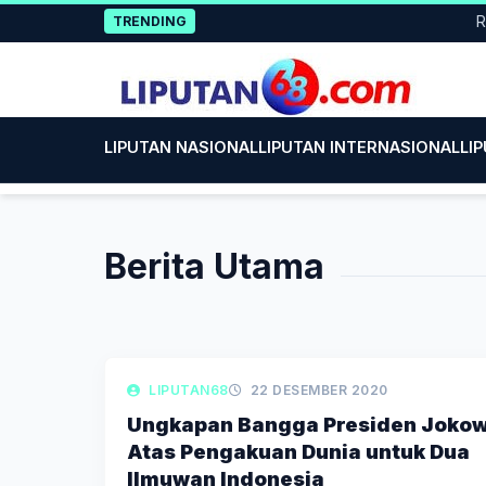
Skip
Rayak
TRENDING
to
content
LIPUTAN NASIONAL
LIPUTAN INTERNASIONAL
LI
Berita Utama
LIPUTAN BERITA
LIPUTAN68
22 DESEMBER 2020
Ungkapan Bangga Presiden Jokow
Atas Pengakuan Dunia untuk Dua
Ilmuwan Indonesia