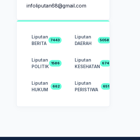
infoliputan68@gmail.com
Liputan
Liputan
7443
5058
BERITA
DAERAH
Liputan
Liputan
1586
674
POLITIK
KESEHATAN
Liputan
Liputan
662
651
HUKUM
PERISTIWA