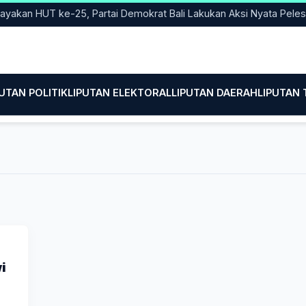
an HUT ke-25, Partai Demokrat Bali Lakukan Aksi Nyata Pelestari
PUTAN POLITIK
LIPUTAN ELEKTORAL
LIPUTAN DAERAH
LIPUTAN
i