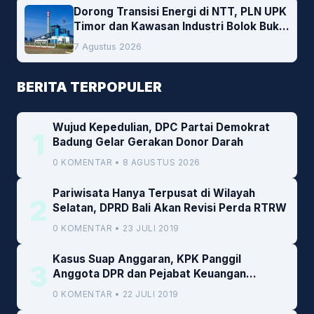
Dorong Transisi Energi di NTT, PLN UPK
Timor dan Kawasan Industri Bolok Buka
Peluang Investasi Woodchip untuk
7 Agustus 2026
Cofiring PLTU Bolok
BERITA TERPOPULER
Wujud Kepedulian, DPC Partai Demokrat
1
Badung Gelar Gerakan Donor Darah
0 KOMENTAR • 8 AGUSTUS 2026
Pariwisata Hanya Terpusat di Wilayah
2
Selatan, DPRD Bali Akan Revisi Perda RTRW
0 KOMENTAR • 23 JULI 2019
Kasus Suap Anggaran, KPK Panggil
3
Anggota DPR dan Pejabat Keuangan
Kemenkeu
0 KOMENTAR • 22 JULI 2019