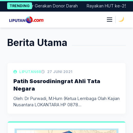
Skip
 Badung Gelar Gerakan Donor Darah
Rayakan HUT ke-25, Parta
TRENDING
to
content
|
Berita Utama
LIPUTAN KOLOM
LIPUTAN68
27 JUNI 2021
Patih Sosrodiningrat Ahli Tata
Negara
Oleh: Dr Purwadi, M.Hum (Ketua Lembaga Olah Kajian
Nusantara LOKANTARA HP 0878…