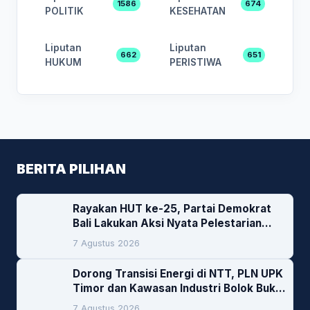
1586
674
POLITIK
KESEHATAN
Liputan
Liputan
662
651
HUKUM
PERISTIWA
BERITA PILIHAN
Rayakan HUT ke-25, Partai Demokrat
Bali Lakukan Aksi Nyata Pelestarian
Lingkungan
7 Agustus 2026
Dorong Transisi Energi di NTT, PLN UPK
Timor dan Kawasan Industri Bolok Buka
Peluang Investasi Woodchip untuk
7 Agustus 2026