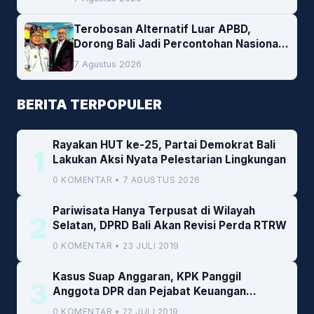
Cofiring PLTU Bolok
Terobosan Alternatif Luar APBD,
Dorong Bali Jadi Percontohan Nasional
Pembiayaan Daerah
7 Agustus 2026
BERITA TERPOPULER
Rayakan HUT ke-25, Partai Demokrat Bali
1
Lakukan Aksi Nyata Pelestarian Lingkungan
0 KOMENTAR • 7 AGUSTUS 2026
Pariwisata Hanya Terpusat di Wilayah
2
Selatan, DPRD Bali Akan Revisi Perda RTRW
0 KOMENTAR • 23 JULI 2019
Kasus Suap Anggaran, KPK Panggil
3
Anggota DPR dan Pejabat Keuangan
Kemenkeu
0 KOMENTAR • 22 JULI 2019