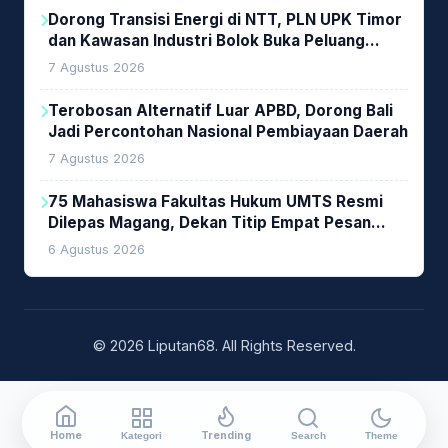
Dorong Transisi Energi di NTT, PLN UPK Timor
dan Kawasan Industri Bolok Buka Peluang
Investasi Woodchip untuk Cofiring PLTU Bolok
7 Agustus 2026
Terobosan Alternatif Luar APBD, Dorong Bali
Jadi Percontohan Nasional Pembiayaan Daerah
7 Agustus 2026
75 Mahasiswa Fakultas Hukum UMTS Resmi
Dilepas Magang, Dekan Titip Empat Pesan
Penting
6 Agustus 2026
© 2026 Liputan68. All Rights Reserved.
Home
Trending
Kategori
Search
Theme