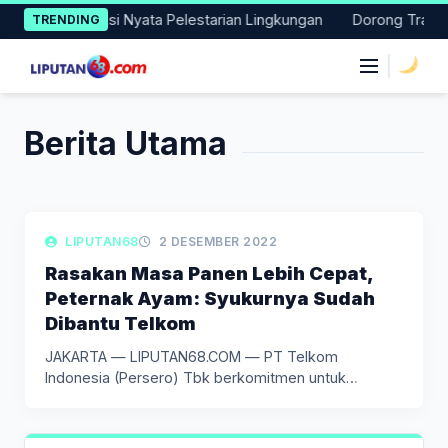
Skip
i Lakukan Aksi Nyata Pelestarian Lingkungan
Dorong Transisi 
TRENDING
to
content
|
Berita Utama
LIPUTAN BISNIS
LIPUTAN68
2 DESEMBER 2022
Rasakan Masa Panen Lebih Cepat,
Peternak Ayam: Syukurnya Sudah
Dibantu Telkom
JAKARTA — LIPUTAN68.COM — PT Telkom
Indonesia (Persero) Tbk berkomitmen untuk
mengakselerasi…