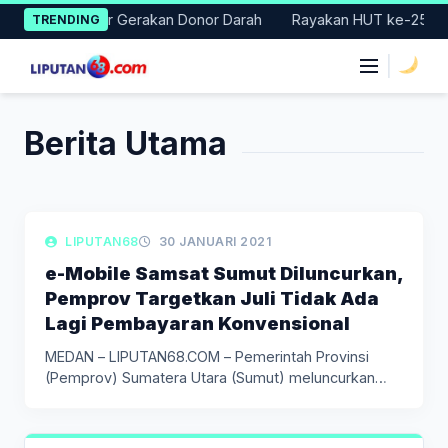
Skip
 Badung Gelar Gerakan Donor Darah
Rayakan HUT ke-25, Parta
TRENDING
to
content
|
Berita Utama
LIPUTAN DAERAH
LIPUTAN68
30 JANUARI 2021
e-Mobile Samsat Sumut Diluncurkan,
Pemprov Targetkan Juli Tidak Ada
Lagi Pembayaran Konvensional
MEDAN – LIPUTAN68.COM – Pemerintah Provinsi
(Pemprov) Sumatera Utara (Sumut) meluncurkan
aplikasi…