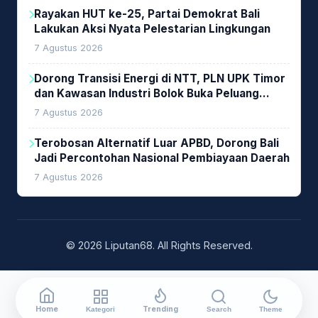
Rayakan HUT ke-25, Partai Demokrat Bali
Lakukan Aksi Nyata Pelestarian Lingkungan
7 Agustus 2026
Dorong Transisi Energi di NTT, PLN UPK Timor
dan Kawasan Industri Bolok Buka Peluang
Investasi Woodchip untuk Cofiring PLTU Bolok
7 Agustus 2026
Terobosan Alternatif Luar APBD, Dorong Bali
Jadi Percontohan Nasional Pembiayaan Daerah
7 Agustus 2026
© 2026 Liputan68. All Rights Reserved.
Home
Trending
Kategori
Search
Theme