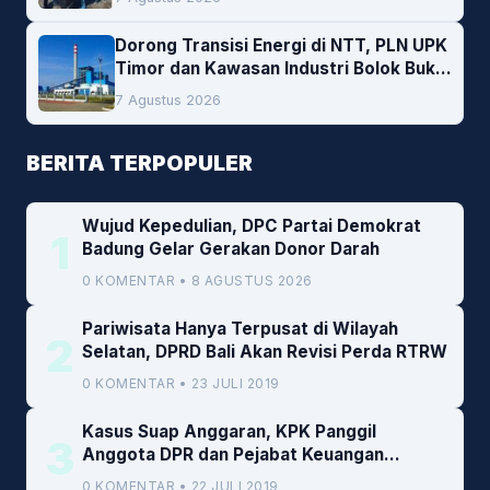
Dorong Transisi Energi di NTT, PLN UPK
Timor dan Kawasan Industri Bolok Buka
Peluang Investasi Woodchip untuk
7 Agustus 2026
Cofiring PLTU Bolok
BERITA TERPOPULER
Wujud Kepedulian, DPC Partai Demokrat
1
Badung Gelar Gerakan Donor Darah
0 KOMENTAR • 8 AGUSTUS 2026
Pariwisata Hanya Terpusat di Wilayah
2
Selatan, DPRD Bali Akan Revisi Perda RTRW
0 KOMENTAR • 23 JULI 2019
Kasus Suap Anggaran, KPK Panggil
3
Anggota DPR dan Pejabat Keuangan
Kemenkeu
0 KOMENTAR • 22 JULI 2019