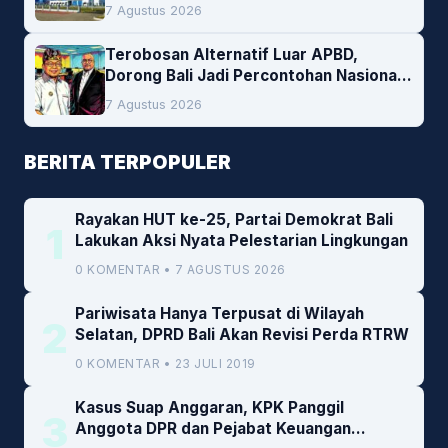
Peluang Investasi Woodchip untuk
7 Agustus 2026
Cofiring PLTU Bolok
Terobosan Alternatif Luar APBD,
Dorong Bali Jadi Percontohan Nasional
Pembiayaan Daerah
7 Agustus 2026
BERITA TERPOPULER
Rayakan HUT ke-25, Partai Demokrat Bali
1
Lakukan Aksi Nyata Pelestarian Lingkungan
0 KOMENTAR • 7 AGUSTUS 2026
Pariwisata Hanya Terpusat di Wilayah
2
Selatan, DPRD Bali Akan Revisi Perda RTRW
0 KOMENTAR • 23 JULI 2019
Kasus Suap Anggaran, KPK Panggil
3
Anggota DPR dan Pejabat Keuangan