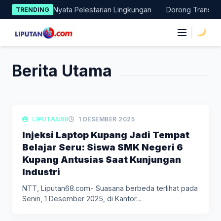
Skip
akukan Aksi Nyata Pelestarian Lingkungan
Dorong Transisi Ene
TRENDING
to
content
|
Berita Utama
LIPUTAN DAERAH
LIPUTAN68
1 DESEMBER 2025
Injeksi Laptop Kupang Jadi Tempat
Belajar Seru: Siswa SMK Negeri 6
Kupang Antusias Saat Kunjungan
Industri
NTT, Liputan68.com- Suasana berbeda terlihat pada
Senin, 1 Desember 2025, di Kantor…