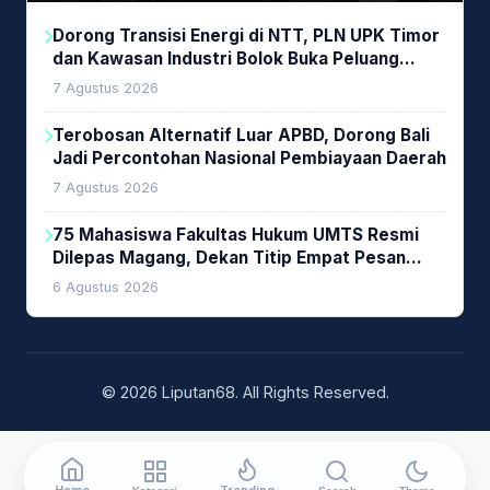
Dorong Transisi Energi di NTT, PLN UPK Timor
dan Kawasan Industri Bolok Buka Peluang
Investasi Woodchip untuk Cofiring PLTU Bolok
7 Agustus 2026
Terobosan Alternatif Luar APBD, Dorong Bali
Jadi Percontohan Nasional Pembiayaan Daerah
7 Agustus 2026
75 Mahasiswa Fakultas Hukum UMTS Resmi
Dilepas Magang, Dekan Titip Empat Pesan
Penting
6 Agustus 2026
© 2026 Liputan68. All Rights Reserved.