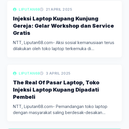
LIPUTAN DAERAH
LIPUTAN68
21 APRIL 2025
Injeksi Laptop Kupang Kunjung
Gereja: Gelar Workshop dan Service
Gratis
NTT, Liputan68.com- Aksi sosial kemanusiaan terus
dilakukan oleh toko laptop terkemuka di…
LIPUTAN DAERAH
LIPUTAN68
3 APRIL 2025
The Real Of Pasar Laptop, Toko
Injeksi Laptop Kupang Dipadati
Pembeli
NTT, Liputan68.com- Pemandangan toko laptop
dengan masyarakat saling berdesak-desakan
hingga ada yang…