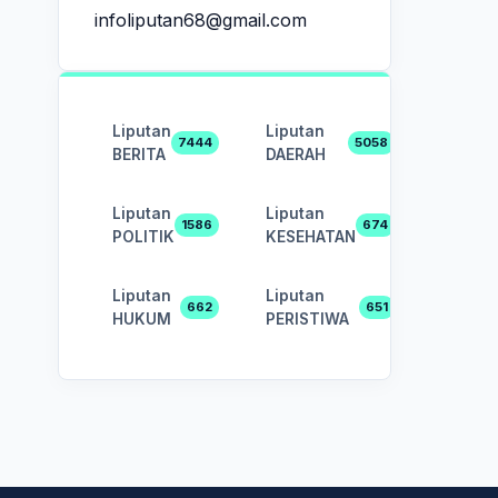
infoliputan68@gmail.com
Liputan
Liputan
7444
5058
BERITA
DAERAH
Liputan
Liputan
1586
674
POLITIK
KESEHATAN
Liputan
Liputan
662
651
HUKUM
PERISTIWA