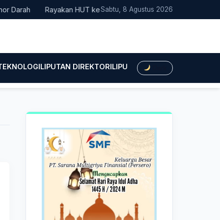
Darah
Rayakan HUT ke-25, Partai Demokrat Bali Lakukan Aksi N
Sabtu, 8 Agustus 2026
 TEKNOLOGI
LIPUTAN DIREKTORI
LIPUTAN HUKUM
LIPUTAN BIS
Dark