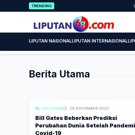
Skip
Wuju
TRENDING
to
content
LIPUTAN NASIONAL
LIPUTAN INTERNASIONAL
LI
Berita Utama
LIPUTAN BERITA
LIPUTAN68
29 NOVEMBER 2020
Bill Gates Beberkan Prediksi
Perubahan Dunia Setelah Pandem
Covid-19