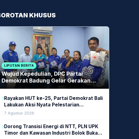
SOROTAN KHUSUS
LIPUTAN BERITA
Wujud Kepedulian, DPC Partai
Demokrat Badung Gelar Gerakan
Donor Darah
Rayakan HUT ke-25, Partai Demokrat Bali
Lakukan Aksi Nyata Pelestarian
Lingkungan
7 Agustus 2026
Dorong Transisi Energi di NTT, PLN UPK
Timor dan Kawasan Industri Bolok Buka