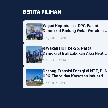
BERITA PILIHAN
Wujud Kepedulian, DPC Partai
Demokrat Badung Gelar Gerakan
Donor Darah
8 Agustus 2026
Rayakan HUT ke-25, Partai
Demokrat Bali Lakukan Aksi Nyata
Pelestarian Lingkungan
7 Agustus 2026
Dorong Transisi Energi di NTT, PLN
UPK Timor dan Kawasan Industri
Bolok Buka Peluang Investasi
7 Agustus 2026
Woodchip untuk Cofiring PLTU
Bolok