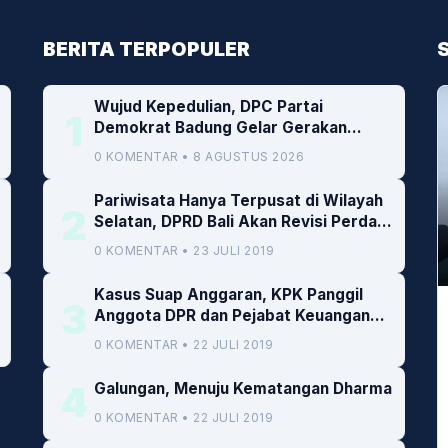
BERITA TERPOPULER
Wujud Kepedulian, DPC Partai
1
Demokrat Badung Gelar Gerakan
Donor Darah
0 KOMENTAR • 8 AGUSTUS 2026
Pariwisata Hanya Terpusat di Wilayah
2
Selatan, DPRD Bali Akan Revisi Perda
RTRW
0 KOMENTAR • 23 JULI 2019
Kasus Suap Anggaran, KPK Panggil
3
Anggota DPR dan Pejabat Keuangan
Kemenkeu
0 KOMENTAR • 22 JULI 2019
4
Galungan, Menuju Kematangan Dharma
0 KOMENTAR • 22 JULI 2019