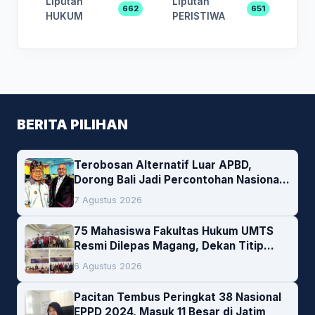
Liputan
Liputan
662
651
HUKUM
PERISTIWA
BERITA PILIHAN
Terobosan Alternatif Luar APBD,
Dorong Bali Jadi Percontohan Nasional
Pembiayaan Daerah
7 Agustus 2026
75 Mahasiswa Fakultas Hukum UMTS
Resmi Dilepas Magang, Dekan Titip
Empat Pesan Penting
6 Agustus 2026
Pacitan Tembus Peringkat 38 Nasional
EPPD 2024, Masuk 11 Besar di Jatim