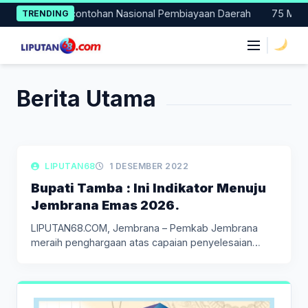
Skip
 Bali Jadi Percontohan Nasional Pembiayaan Daerah
75 Mahasi
TRENDING
to
content
|
Berita Utama
LIPUTAN BERITA
LIPUTAN68
1 DESEMBER 2022
Bupati Tamba : Ini Indikator Menuju
Jembrana Emas 2026.
LIPUTAN68.COM, Jembrana – Pemkab Jembrana
meraih penghargaan atas capaian penyelesaian
penyusunan dokumen…