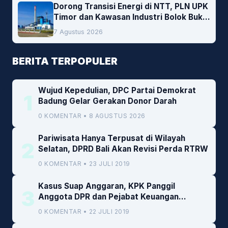
Dorong Transisi Energi di NTT, PLN UPK
Timor dan Kawasan Industri Bolok Buka
Peluang Investasi Woodchip untuk
7 Agustus 2026
Cofiring PLTU Bolok
BERITA TERPOPULER
Wujud Kepedulian, DPC Partai Demokrat
1
Badung Gelar Gerakan Donor Darah
0 KOMENTAR • 8 AGUSTUS 2026
Pariwisata Hanya Terpusat di Wilayah
2
Selatan, DPRD Bali Akan Revisi Perda RTRW
0 KOMENTAR • 23 JULI 2019
Kasus Suap Anggaran, KPK Panggil
3
Anggota DPR dan Pejabat Keuangan
Kemenkeu
0 KOMENTAR • 22 JULI 2019