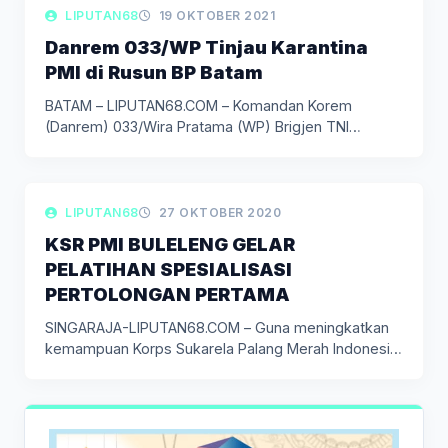
LIPUTAN DAERAH
LIPUTAN68
19 OKTOBER 2021
Danrem 033/WP Tinjau Karantina
PMI di Rusun BP Batam
BATAM – LIPUTAN68.COM – Komandan Korem
(Danrem) 033/Wira Pratama (WP) Brigjen TNI…
LIPUTAN PENDIDIKAN
LIPUTAN68
27 OKTOBER 2020
KSR PMI BULELENG GELAR
PELATIHAN SPESIALISASI
PERTOLONGAN PERTAMA
SINGARAJA-LIPUTAN68.COM – Guna meningkatkan
kemampuan Korps Sukarela Palang Merah Indonesia
(KSR PMI)…