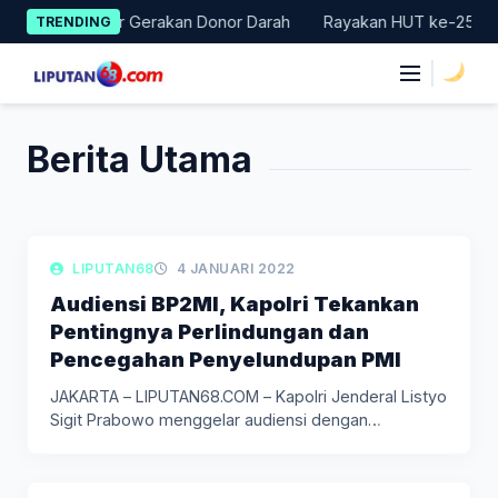
Skip
 Badung Gelar Gerakan Donor Darah
Rayakan HUT ke-25, Partai
TRENDING
to
content
|
Berita Utama
LIPUTAN KEPOLISIAN
LIPUTAN68
4 JANUARI 2022
Audiensi BP2MI, Kapolri Tekankan
Pentingnya Perlindungan dan
Pencegahan Penyelundupan PMI
JAKARTA – LIPUTAN68.COM – Kapolri Jenderal Listyo
Sigit Prabowo menggelar audiensi dengan…