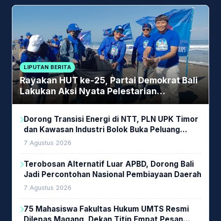
LIPUTAN BERITA
Rayakan HUT ke-25, Partai Demokrat Bali
Lakukan Aksi Nyata Pelestarian
Lingkungan
Dorong Transisi Energi di NTT, PLN UPK Timor
dan Kawasan Industri Bolok Buka Peluang
Investasi Woodchip untuk Cofiring PLTU Bolok
7 Agustus 2026
Terobosan Alternatif Luar APBD, Dorong Bali
Jadi Percontohan Nasional Pembiayaan Daerah
7 Agustus 2026
75 Mahasiswa Fakultas Hukum UMTS Resmi
Dilepas Magang, Dekan Titip Empat Pesan