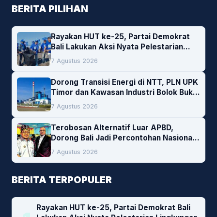
BERITA PILIHAN
Rayakan HUT ke-25, Partai Demokrat
Bali Lakukan Aksi Nyata Pelestarian
Lingkungan
7 Agustus 2026
Dorong Transisi Energi di NTT, PLN UPK
Timor dan Kawasan Industri Bolok Buka
Peluang Investasi Woodchip untuk
7 Agustus 2026
Cofiring PLTU Bolok
Terobosan Alternatif Luar APBD,
Dorong Bali Jadi Percontohan Nasional
Pembiayaan Daerah
7 Agustus 2026
BERITA TERPOPULER
Rayakan HUT ke-25, Partai Demokrat Bali