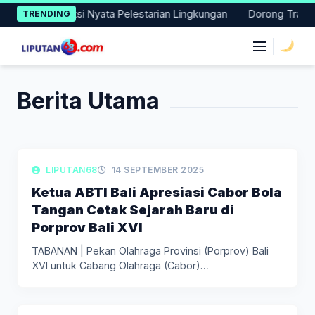
Skip
i Lakukan Aksi Nyata Pelestarian Lingkungan
Dorong Transisi 
TRENDING
to
content
|
Berita Utama
LIPUTAN BERITA
LIPUTAN68
14 SEPTEMBER 2025
Ketua ABTI Bali Apresiasi Cabor Bola
Tangan Cetak Sejarah Baru di
Porprov Bali XVI
TABANAN | Pekan Olahraga Provinsi (Porprov) Bali
XVI untuk Cabang Olahraga (Cabor)…