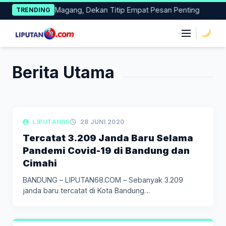
Skip
smi Dilepas Magang, Dekan Titip Empat Pesan Penting
Pacita
TRENDING
to
content
|
Berita Utama
LIPUTAN BERITA
LIPUTAN68
28 JUNI 2020
Tercatat 3.209 Janda Baru Selama
Pandemi Covid-19 di Bandung dan
Cimahi
BANDUNG – LIPUTAN68.COM – Sebanyak 3.209
janda baru tercatat di Kota Bandung…