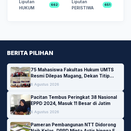
Liputan
Liputan
662
651
HUKUM
PERISTIWA
BERITA PILIHAN
75 Mahasiswa Fakultas Hukum UMTS
Resmi Dilepas Magang, Dekan Titip
Empat Pesan Penting
6 Agustus 2026
Pacitan Tembus Peringkat 38 Nasional
EPPD 2024, Masuk 11 Besar di Jatim
6 Agustus 2026
Pameran Pembangunan NTT Didorong
Naik Kelas, DPRD Minta Artis hingga EO