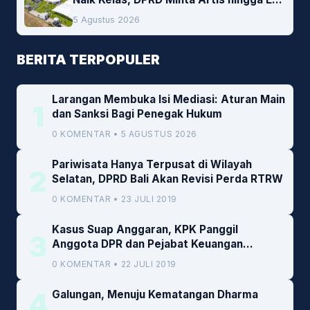
Lokal Jadi Prioritas
5 Agustus 2026
BERITA TERPOPULER
Larangan Membuka Isi Mediasi: Aturan Main
1
dan Sanksi Bagi Penegak Hukum
0 KOMENTAR • 5 AGUSTUS 2026
Pariwisata Hanya Terpusat di Wilayah
2
Selatan, DPRD Bali Akan Revisi Perda RTRW
0 KOMENTAR • 23 JULI 2019
Kasus Suap Anggaran, KPK Panggil
3
Anggota DPR dan Pejabat Keuangan
Kemenkeu
0 KOMENTAR • 22 JULI 2019
4
Galungan, Menuju Kematangan Dharma