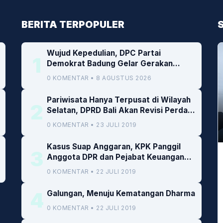
BERITA TERPOPULER
Wujud Kepedulian, DPC Partai
1
Demokrat Badung Gelar Gerakan
Donor Darah
0 KOMENTAR • 8 AGUSTUS 2026
Pariwisata Hanya Terpusat di Wilayah
2
Selatan, DPRD Bali Akan Revisi Perda
RTRW
0 KOMENTAR • 23 JULI 2019
Kasus Suap Anggaran, KPK Panggil
3
Anggota DPR dan Pejabat Keuangan
Kemenkeu
0 KOMENTAR • 22 JULI 2019
4
Galungan, Menuju Kematangan Dharma
0 KOMENTAR • 22 JULI 2019