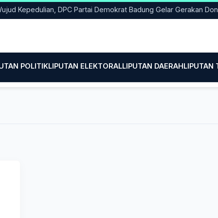
 Kepedulian, DPC Partai Demokrat Badung Gelar Gerakan Donor D
PUTAN POLITIK
LIPUTAN ELEKTORAL
LIPUTAN DAERAH
LIPUTAN