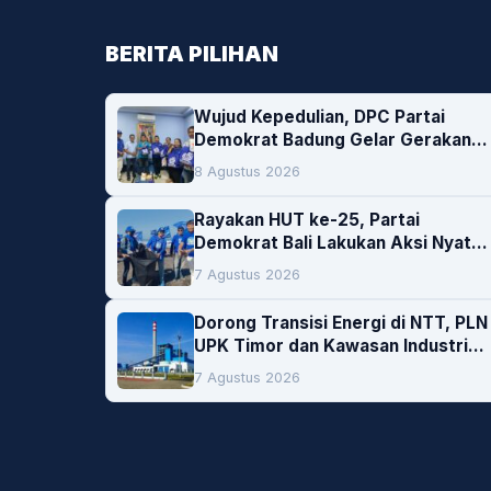
BERITA PILIHAN
Wujud Kepedulian, DPC Partai
Demokrat Badung Gelar Gerakan
Donor Darah
8 Agustus 2026
Rayakan HUT ke-25, Partai
Demokrat Bali Lakukan Aksi Nyata
Pelestarian Lingkungan
7 Agustus 2026
Dorong Transisi Energi di NTT, PLN
UPK Timor dan Kawasan Industri
Bolok Buka Peluang Investasi
7 Agustus 2026
Woodchip untuk Cofiring PLTU
Bolok