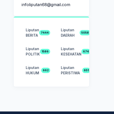
infoliputan68@gmail.com
Liputan
Liputan
7444
5058
BERITA
DAERAH
Liputan
Liputan
1586
674
POLITIK
KESEHATAN
Liputan
Liputan
662
651
HUKUM
PERISTIWA