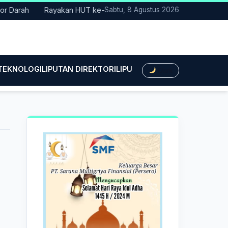
arah
Rayakan HUT ke-25, Partai Demokrat Bali Lakukan Aksi Ny
Sabtu, 8 Agustus 2026
 TEKNOLOGI
LIPUTAN DIREKTORI
LIPUTAN HUKUM
LIPUTAN BIS
Dark