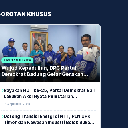
SOROTAN KHUSUS
LIPUTAN BERITA
Wujud Kepedulian, DPC Partai
Demokrat Badung Gelar Gerakan
Donor Darah
Rayakan HUT ke-25, Partai Demokrat Bali
Lakukan Aksi Nyata Pelestarian
Lingkungan
7 Agustus 2026
Dorong Transisi Energi di NTT, PLN UPK
Timor dan Kawasan Industri Bolok Buka