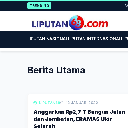
Skip
Wujud
TRENDING
to
content
LIPUTAN NASIONAL
LIPUTAN INTERNASIONAL
LI
Berita Utama
LIPUTAN BERITA
LIPUTAN68
13 JANUARI 2022
Anggarkan Rp2,7 T Bangun Jalan
dan Jembatan, ERAMAS Ukir
Sejarah