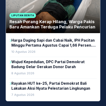
LIPUTAN BERITA
Resah Porang Kerap Hilang, Warga Pakis
Baru Amankan Terduga Pelaku Pencurian
Harga Daging Sapi dan Cabai Naik, IPH Pacitan
Minggu Pertama Agustus Capai 1,66 Persen.
Ini Penjelasan Kabag Ayub
10 Agustus 2026
Wujud Kepedulian, DPC Partai Demokrat
Badung Gelar Gerakan Donor Darah
8 Agustus 2026
Rayakan HUT ke-25, Partai Demokrat Bali
Lakukan Aksi Nyata Pelestarian Lingkungan
7 Agustus 2026