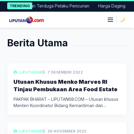
Skip
s Baru Amankan Terduga Pelaku Pencurian
Harga Daging Sapi d
TRENDING
to
content
|
Berita Utama
LIPUTAN BERITA
LIPUTAN68
7 DESEMBER 2022
Utusan Khusus Menko Marves RI
Tinjau Pembukaan Area Food Estate
PAKPAK BHARAT – LIPUTAN68.COM – Utusan khusus
Menteri Koordinator Bidang Kemaritiman dan…
LIPUTAN BERITA
LIPUTAN68
26 NOVEMBER 2022