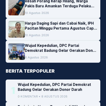
Resah Porang Kerap Hilang, Warga
Pakis Baru Amankan Terduga Pelaku
Pencurian
10 Agustus 2026
Harga Daging Sapi dan Cabai Naik, IPH
Pacitan Minggu Pertama Agustus Capai
1,66 Persen. Ini Penjelasan Kabag Ayub
10 Agustus 2026
Wujud Kepedulian, DPC Partai
Demokrat Badung Gelar Gerakan Donor
Darah
8 Agustus 2026
BERITA TERPOPULER
Wujud Kepedulian, DPC Partai Demokrat
1
Badung Gelar Gerakan Donor Darah
0 KOMENTAR • 8 AGUSTUS 2026