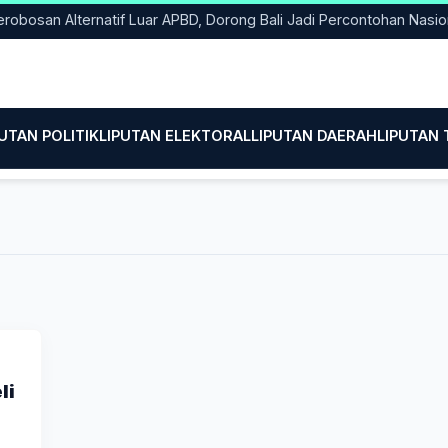
bosan Alternatif Luar APBD, Dorong Bali Jadi Percontohan Nasion
PUTAN POLITIK
LIPUTAN ELEKTORAL
LIPUTAN DAERAH
LIPUTAN
li