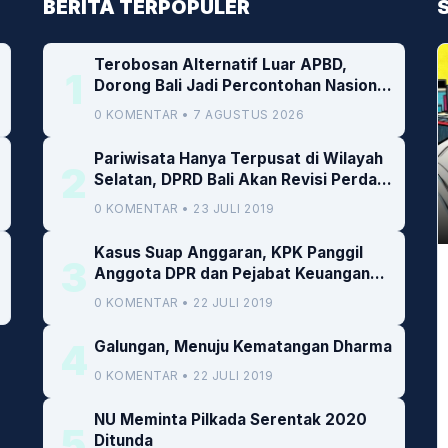
BERITA TERPOPULER
Terobosan Alternatif Luar APBD,
1
Dorong Bali Jadi Percontohan Nasional
Pembiayaan Daerah
0 KOMENTAR • 7 AGUSTUS 2026
Pariwisata Hanya Terpusat di Wilayah
2
Selatan, DPRD Bali Akan Revisi Perda
RTRW
0 KOMENTAR • 23 JULI 2019
Kasus Suap Anggaran, KPK Panggil
3
Anggota DPR dan Pejabat Keuangan
Kemenkeu
0 KOMENTAR • 22 JULI 2019
4
Galungan, Menuju Kematangan Dharma
0 KOMENTAR • 22 JULI 2019
NU Meminta Pilkada Serentak 2020
5
Ditunda