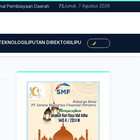
al Pembiayaan Daerah
75 Mahasiswa Fakultas Hukum UMTS Resm
Jumat, 7 Agustus 2026
 TEKNOLOGI
LIPUTAN DIREKTORI
LIPUTAN HUKUM
LIPUTAN BIS
Dark