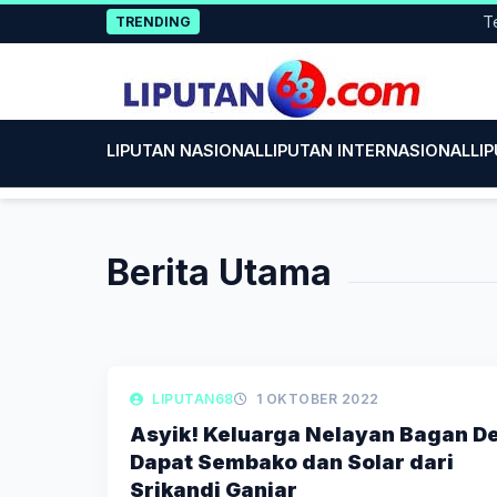
Skip
Tero
TRENDING
to
content
LIPUTAN NASIONAL
LIPUTAN INTERNASIONAL
LI
Berita Utama
LIPUTAN DAERAH
LIPUTAN68
1 OKTOBER 2022
Asyik! Keluarga Nelayan Bagan De
Dapat Sembako dan Solar dari
Srikandi Ganjar