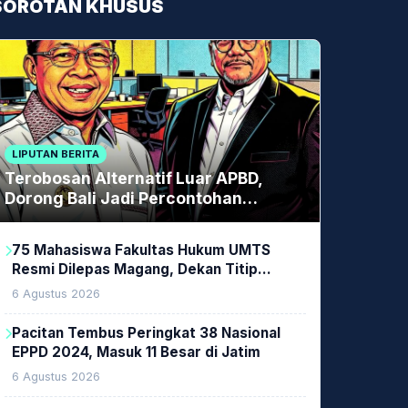
SOROTAN KHUSUS
LIPUTAN BERITA
Terobosan Alternatif Luar APBD,
Dorong Bali Jadi Percontohan
Nasional Pembiayaan Daerah
75 Mahasiswa Fakultas Hukum UMTS
Resmi Dilepas Magang, Dekan Titip
Empat Pesan Penting
6 Agustus 2026
Pacitan Tembus Peringkat 38 Nasional
EPPD 2024, Masuk 11 Besar di Jatim
6 Agustus 2026