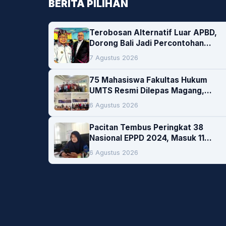
BERITA PILIHAN
Terobosan Alternatif Luar APBD,
Dorong Bali Jadi Percontohan
Nasional Pembiayaan Daerah
7 Agustus 2026
75 Mahasiswa Fakultas Hukum
UMTS Resmi Dilepas Magang,
Dekan Titip Empat Pesan Penting
6 Agustus 2026
Pacitan Tembus Peringkat 38
Nasional EPPD 2024, Masuk 11
Besar di Jatim
6 Agustus 2026