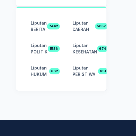
Liputan
Liputan
7442
5057
BERITA
DAERAH
Liputan
Liputan
1586
674
POLITIK
KESEHATAN
Liputan
Liputan
662
651
HUKUM
PERISTIWA