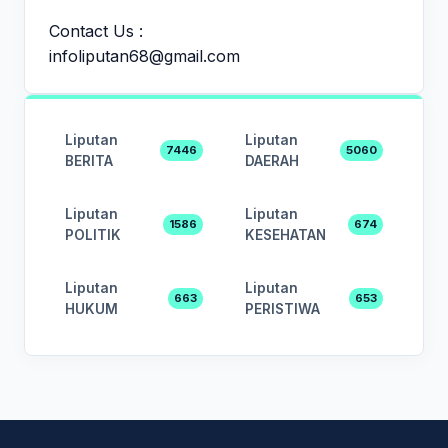
Contact Us :
infoliputan68@gmail.com
Liputan
Liputan
7446
5060
BERITA
DAERAH
Liputan
Liputan
1586
674
POLITIK
KESEHATAN
Liputan
Liputan
663
653
HUKUM
PERISTIWA