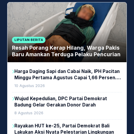
LIPUTAN BERITA
Resah Porang Kerap Hilang, Warga Pakis
Baru Amankan Terduga Pelaku Pencurian
Harga Daging Sapi dan Cabai Naik, IPH Pacitan
Minggu Pertama Agustus Capai 1,66 Persen.
Ini Penjelasan Kabag Ayub
10 Agustus 2026
Wujud Kepedulian, DPC Partai Demokrat
Badung Gelar Gerakan Donor Darah
8 Agustus 2026
Rayakan HUT ke-25, Partai Demokrat Bali
Lakukan Aksi Nyata Pelestarian Lingkungan