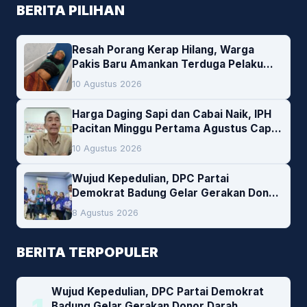
BERITA PILIHAN
Resah Porang Kerap Hilang, Warga
Pakis Baru Amankan Terduga Pelaku
Pencurian
10 Agustus 2026
Harga Daging Sapi dan Cabai Naik, IPH
Pacitan Minggu Pertama Agustus Capai
1,66 Persen. Ini Penjelasan Kabag Ayub
10 Agustus 2026
Wujud Kepedulian, DPC Partai
Demokrat Badung Gelar Gerakan Donor
Darah
8 Agustus 2026
BERITA TERPOPULER
Wujud Kepedulian, DPC Partai Demokrat
Badung Gelar Gerakan Donor Darah