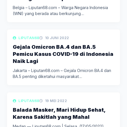
Belgia – Liputan68.com – Warga Negara Indonesia
(WNI) yang berada atau berkunjung…
LIPUTAN BERITA
LIPUTAN68
10 JUNI 2022
Gejala Omicron BA.4 dan BA.5
Pemicu Kasus COVID-19 di Indonesia
Naik Lagi
Jakarta – Liputan68.com – Gejala Omicron BA.4 dan
BA.5 penting diketahui masyarakat…
LIPUTAN KOLOM
LIPUTAN68
19 MEI 2022
Balada Masker, Mari Hidup Sehat,
Karena Sakitlah yang Mahal
Medan — Liputan68.com | Selasa, (17/05/2022),