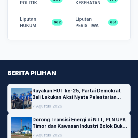
POLITIK
KESEHATAN
Liputan
Liputan
662
651
HUKUM
PERISTIWA
BERITA PILIHAN
Rayakan HUT ke-25, Partai Demokrat
Bali Lakukan Aksi Nyata Pelestarian
Lingkungan
7 Agustus 2026
Dorong Transisi Energi di NTT, PLN UPK
Timor dan Kawasan Industri Bolok Buka
Peluang Investasi Woodchip untuk
7 Agustus 2026