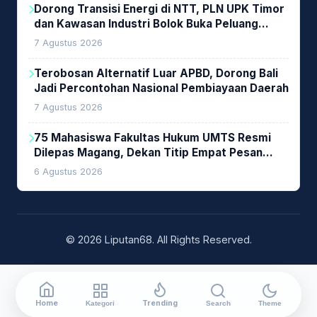
Dorong Transisi Energi di NTT, PLN UPK Timor
dan Kawasan Industri Bolok Buka Peluang
Investasi Woodchip untuk Cofiring PLTU Bolok
7 Agustus 2026
Terobosan Alternatif Luar APBD, Dorong Bali
Jadi Percontohan Nasional Pembiayaan Daerah
7 Agustus 2026
75 Mahasiswa Fakultas Hukum UMTS Resmi
Dilepas Magang, Dekan Titip Empat Pesan
Penting
6 Agustus 2026
© 2026 Liputan68. All Rights Reserved.
Home
Trending
Kategori
Search
Theme