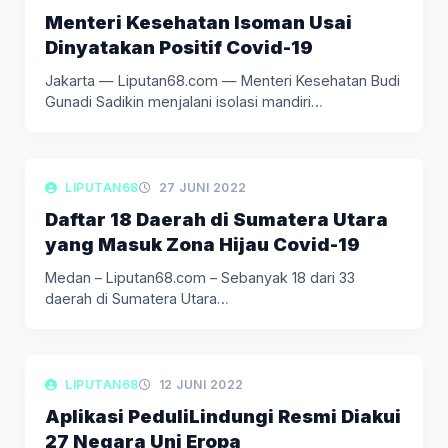
Menteri Kesehatan Isoman Usai
Dinyatakan Positif Covid-19
Jakarta — Liputan68.com — Menteri Kesehatan Budi
Gunadi Sadikin menjalani isolasi mandiri…
LIPUTAN BERITA
LIPUTAN68
27 JUNI 2022
Daftar 18 Daerah di Sumatera Utara
yang Masuk Zona Hijau Covid-19
Medan – Liputan68.com – Sebanyak 18 dari 33
daerah di Sumatera Utara…
LIPUTAN BERITA
LIPUTAN68
12 JUNI 2022
Aplikasi PeduliLindungi Resmi Diakui
27 Negara Uni Eropa