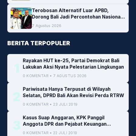
Cofiring PLTU Bolok
Terobosan Alternatif Luar APBD,
Dorong Bali Jadi Percontohan Nasional
Pembiayaan Daerah
7 Agustus 2026
BERITA TERPOPULER
Rayakan HUT ke-25, Partai Demokrat Bali
1
Lakukan Aksi Nyata Pelestarian Lingkungan
0 KOMENTAR • 7 AGUSTUS 2026
Pariwisata Hanya Terpusat di Wilayah
2
Selatan, DPRD Bali Akan Revisi Perda RTRW
0 KOMENTAR • 23 JULI 2019
Kasus Suap Anggaran, KPK Panggil
3
Anggota DPR dan Pejabat Keuangan
Kemenkeu
0 KOMENTAR • 22 JULI 2019