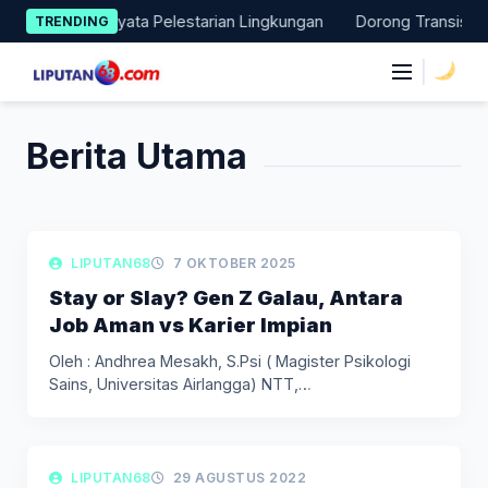
Skip
ukan Aksi Nyata Pelestarian Lingkungan
Dorong Transisi Energ
TRENDING
to
content
|
Berita Utama
LIPUTAN DAERAH
LIPUTAN68
7 OKTOBER 2025
Stay or Slay? Gen Z Galau, Antara
Job Aman vs Karier Impian
Oleh : Andhrea Mesakh, S.Psi ( Magister Psikologi
Sains, Universitas Airlangga) NTT,…
LIPUTAN BERITA
LIPUTAN68
29 AGUSTUS 2022