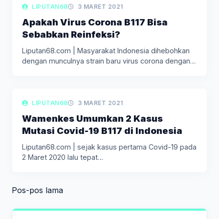
LIPUTAN KESEHATAN
LIPUTAN68
3 MARET 2021
Apakah Virus Corona B117 Bisa
Sebabkan Reinfeksi?
Liputan68.com | Masyarakat Indonesia dihebohkan
dengan munculnya strain baru virus corona dengan…
LIPUTAN KESEHATAN
LIPUTAN68
3 MARET 2021
Wamenkes Umumkan 2 Kasus
Mutasi Covid-19 B117 di Indonesia
Liputan68.com | sejak kasus pertama Covid-19 pada
2 Maret 2020 lalu tepat…
Navigasi
Pos-pos lama
pos