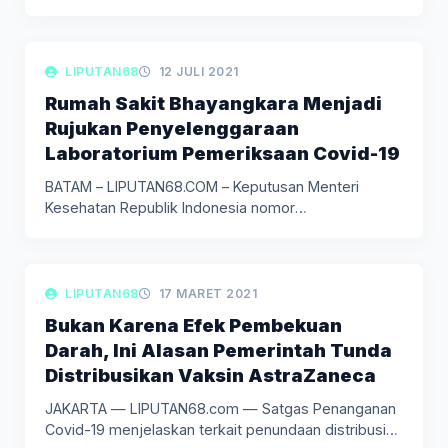
Masyarakat (PPKM)…
LIPUTAN KESEHATAN
LIPUTAN68
12 JULI 2021
Rumah Sakit Bhayangkara Menjadi
Rujukan Penyelenggaraan
Laboratorium Pemeriksaan Covid-19
BATAM – LIPUTAN68.COM – Keputusan Menteri
Kesehatan Republik Indonesia nomor
HK.01.07/MENKES/4642/2021 Tentang…
LIPUTAN BERITA
LIPUTAN68
17 MARET 2021
Bukan Karena Efek Pembekuan
Darah, Ini Alasan Pemerintah Tunda
Distribusikan Vaksin AstraZaneca
JAKARTA — LIPUTAN68.com — Satgas Penanganan
Covid-19 menjelaskan terkait penundaan distribusi