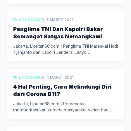
vaksin…
LIPUTAN KEPOLISIAN
LIPUTAN68
5 MARET 2021
Panglima TNI Dan Kapolri Bakar
Semangat Satgas Nemangkawi
Jakarta, Liputan68.com | Panglima TNI Mareskal Hadi
Tjahjanto dan Kapolri Jenderal Listyo…
LIPUTAN KESEHATAN
LIPUTAN68
4 MARET 2021
4 Hal Penting, Cara Melindungi Diri
dari Corona B117
Jakarta, Liputan68.com | Pemerintah
memberitahukan kepada masyarakat varian baru
Corona B117 yang…