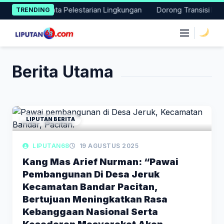
Skip
n Aksi Nyata Pelestarian Lingkungan
Dorong Transisi Energi d
TRENDING
to
content
|
Berita Utama
LIPUTAN BERITA
LIPUTAN68
19 AGUSTUS 2025
Kang Mas Arief Nurman: “Pawai
Pembangunan Di Desa Jeruk
Kecamatan Bandar Pacitan,
Bertujuan Meningkatkan Rasa
Kebanggaan Nasional Serta