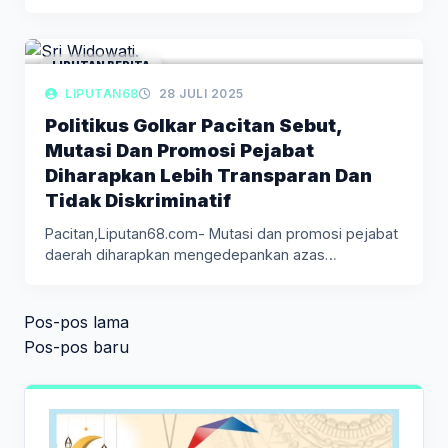
jenjang…
LIPUTAN BERITA
LIPUTAN68
28 JULI 2025
Politikus Golkar Pacitan Sebut,
Mutasi Dan Promosi Pejabat
Diharapkan Lebih Transparan Dan
Tidak Diskriminatif
Pacitan,Liputan68.com- Mutasi dan promosi pejabat
daerah diharapkan mengedepankan azas
profesionalitas untuk memastikan…
Navigasi
Pos-pos lama
pos
Pos-pos baru