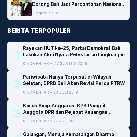
Dorong Bali Jadi Percontohan Nasional
Pembiayaan Daerah
7 Agustus 2026
BERITA TERPOPULER
Rayakan HUT ke-25, Partai Demokrat Bali
1
Lakukan Aksi Nyata Pelestarian Lingkungan
0 KOMENTAR • 7 AGUSTUS 2026
Pariwisata Hanya Terpusat di Wilayah
2
Selatan, DPRD Bali Akan Revisi Perda RTRW
0 KOMENTAR • 23 JULI 2019
Kasus Suap Anggaran, KPK Panggil
3
Anggota DPR dan Pejabat Keuangan
Kemenkeu
0 KOMENTAR • 22 JULI 2019
Galungan, Menuju Kematangan Dharma