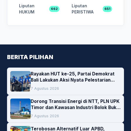
Liputan
Liputan
662
651
HUKUM
PERISTIWA
BERITA PILIHAN
Rayakan HUT ke-25, Partai Demokrat
Bali Lakukan Aksi Nyata Pelestarian
Lingkungan
7 Agustus 2026
Dorong Transisi Energi di NTT, PLN UPK
Timor dan Kawasan Industri Bolok Buka
Peluang Investasi Woodchip untuk
7 Agustus 2026
Cofiring PLTU Bolok
Terobosan Alternatif Luar APBD,